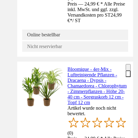
Preis — 24,99 € * Alle Preise
inkl. MwSt. und ggf. zzgl.
Versandkosten pro ST
24,99
€
*
/
ST
Online bestellbar
Nicht reservierbar
Bloomique - 4er-Mix -
Luftreinigende Pflanzen -
Dracaena - Dypsis -
Chamaedorea - Chlorophytum
- Zimmerpflanzen - Höhe 20-
40 cm - Seegraskorb 12 cm -
Topf 12 cm
Artikel wurde noch nicht
bewertet.
(
0
)