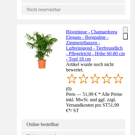
Nicht reservierbar
Bloomique - Chamaedorea
Elegans - Bergpalme -
Zimmerpflanzen -
Luftreinigend - Tierfreundlich
- Pflegeleicht - Höhe 60-80 cm
- Topf 18 cm
Artikel wurde noch nicht
bewertet.
(
0
)
Preis — 51,99 € * Alle Preise
inkl. MwSt. und ggf. zzgl.
Versandkosten pro ST
51,99
€
*
/
ST
Online bestellbar