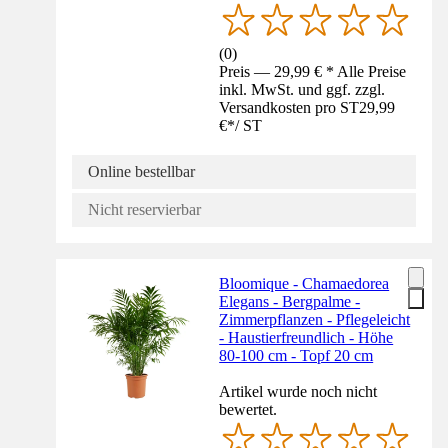
(
0
)
Preis — 29,99 € * Alle Preise
inkl. MwSt. und ggf. zzgl.
Versandkosten pro ST
29,99
€
*
/
ST
Online bestellbar
Nicht reservierbar
Bloomique - Chamaedorea
Elegans - Bergpalme -
Zimmerpflanzen - Pflegeleicht
- Haustierfreundlich - Höhe
80-100 cm - Topf 20 cm
Artikel wurde noch nicht
bewertet.