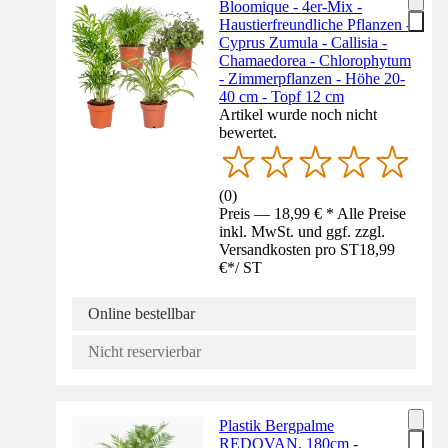
Bloomique - 4er-Mix -
Haustierfreundliche Pflanzen -
Cyprus Zumula - Callisia -
Chamaedorea - Chlorophytum
- Zimmerpflanzen - Höhe 20-
40 cm - Topf 12 cm
Artikel wurde noch nicht
bewertet.
(
0
)
Preis — 18,99 € * Alle Preise
inkl. MwSt. und ggf. zzgl.
Versandkosten pro ST
18,99
€
*
/
ST
Online bestellbar
Nicht reservierbar
Plastik Bergpalme
REDOVAN, 180cm -