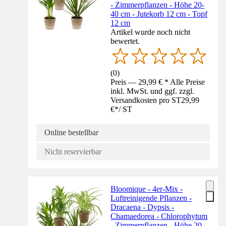
- Zimmerpflanzen - Höhe 20-
40 cm - Jutekorb 12 cm - Topf
12 cm
Artikel wurde noch nicht
bewertet.
(
0
)
Preis — 29,99 € * Alle Preise
inkl. MwSt. und ggf. zzgl.
Versandkosten pro ST
29,99
€
*
/
ST
Online bestellbar
Nicht reservierbar
Bloomique - 4er-Mix -
Luftreinigende Pflanzen -
Dracaena - Dypsis -
Chamaedorea - Chlorophytum
- Zimmerpflanzen - Höhe 20-