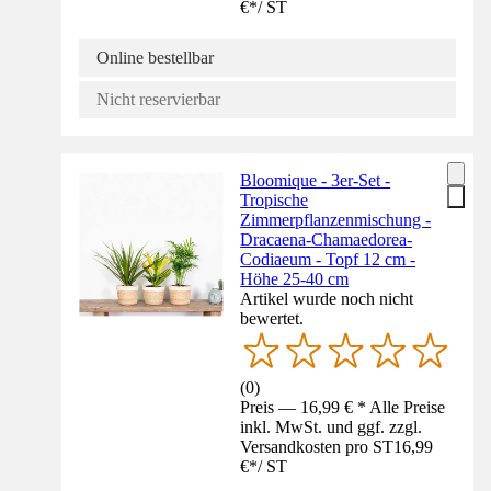
€
*
/
ST
Online bestellbar
Nicht reservierbar
Bloomique - 3er-Set -
Tropische
Zimmerpflanzenmischung -
Dracaena-Chamaedorea-
Codiaeum - Topf 12 cm -
Höhe 25-40 cm
Artikel wurde noch nicht
bewertet.
(
0
)
Preis — 16,99 € * Alle Preise
inkl. MwSt. und ggf. zzgl.
Versandkosten pro ST
16,99
€
*
/
ST