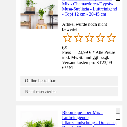
Mix - Chamaedorea-Dypsis-
Musa-Strelitzia - Luftreinigend
- Topf 12 cm - 20-45 cm
Artikel wurde noch nicht
bewertet.
(
0
)
Preis — 23,99 € * Alle Preise
inkl. MwSt. und ggf. zzgl.
Versandkosten pro ST
23,99
€
*
/
ST
Online bestellbar
Nicht reservierbar
Bloomique - 5er-Mix -
Luftreinigende
Pflanzenmischung - Dracaena,