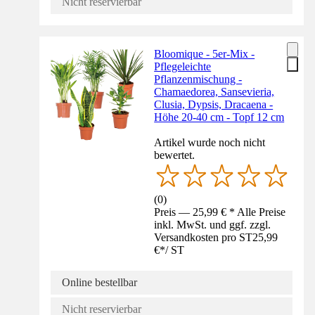
Nicht reservierbar
Bloomique - 5er-Mix -
Pflegeleichte
Pflanzenmischung -
Chamaedorea, Sansevieria,
Clusia, Dypsis, Dracaena -
Höhe 20-40 cm - Topf 12 cm
Artikel wurde noch nicht
bewertet.
(
0
)
Preis — 25,99 € * Alle Preise
inkl. MwSt. und ggf. zzgl.
Versandkosten pro ST
25,99
€
*
/
ST
Online bestellbar
Nicht reservierbar