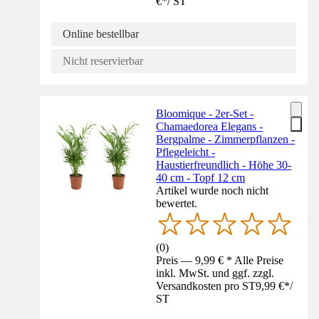
€
*
/
ST
Online bestellbar
Nicht reservierbar
Bloomique - 2er-Set -
Chamaedorea Elegans -
Bergpalme - Zimmerpflanzen -
Pflegeleicht -
Haustierfreundlich - Höhe 30-
40 cm - Topf 12 cm
Artikel wurde noch nicht
bewertet.
(
0
)
Preis — 9,99 € * Alle Preise
inkl. MwSt. und ggf. zzgl.
Versandkosten pro ST
9,99 €
*
/
ST