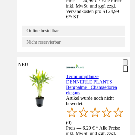
Preis — 24,99 € * Alle Preise
inkl. MwSt. und ggf. zzgl.
Versandkosten pro ST
24,99
€
*
/
ST
Online bestellbar
Nicht reservierbar
NEU
Terrariumpflanze
DENNERLE PLANTS
Bergpalme - Chamaedorea
elegans
Artikel wurde noch nicht
bewertet.
(
0
)
Preis — 6,29 € * Alle Preise
inkl. MwSt. und ggf. zzgl.