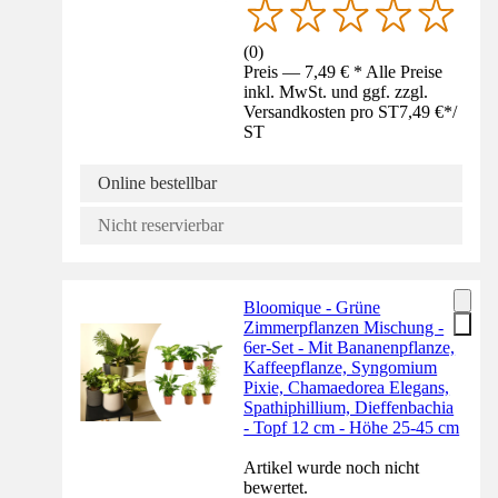
(
0
)
Preis — 7,49 € * Alle Preise
inkl. MwSt. und ggf. zzgl.
Versandkosten pro ST
7,49 €
*
/
ST
Online bestellbar
Nicht reservierbar
Bloomique - Grüne
Zimmerpflanzen Mischung -
6er-Set - Mit Bananenpflanze,
Kaffeepflanze, Syngomium
Pixie, Chamaedorea Elegans,
Spathiphillium, Dieffenbachia
- Topf 12 cm - Höhe 25-45 cm
Artikel wurde noch nicht
bewertet.