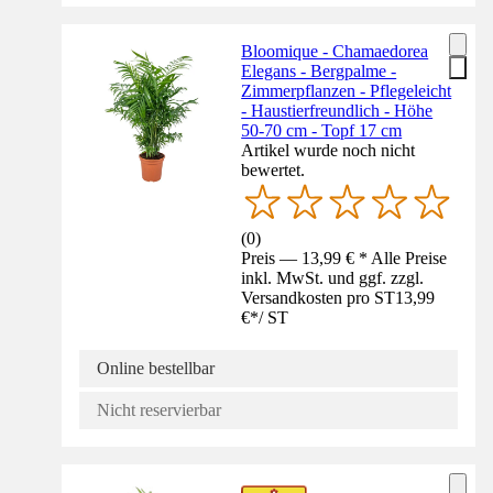
Bloomique - Chamaedorea
Elegans - Bergpalme -
Zimmerpflanzen - Pflegeleicht
- Haustierfreundlich - Höhe
50-70 cm - Topf 17 cm
Artikel wurde noch nicht
bewertet.
(
0
)
Preis — 13,99 € * Alle Preise
inkl. MwSt. und ggf. zzgl.
Versandkosten pro ST
13,99
€
*
/
ST
Online bestellbar
Nicht reservierbar