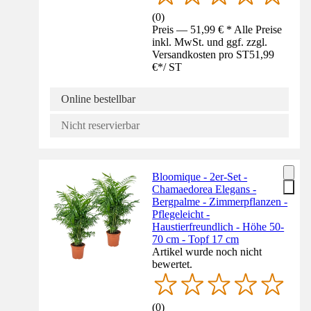
(
0
)
Preis — 51,99 € * Alle Preise
inkl. MwSt. und ggf. zzgl.
Versandkosten pro ST
51,99
€
*
/
ST
Online bestellbar
Nicht reservierbar
Bloomique - 2er-Set -
Chamaedorea Elegans -
Bergpalme - Zimmerpflanzen -
Pflegeleicht -
Haustierfreundlich - Höhe 50-
70 cm - Topf 17 cm
Artikel wurde noch nicht
bewertet.
(
0
)