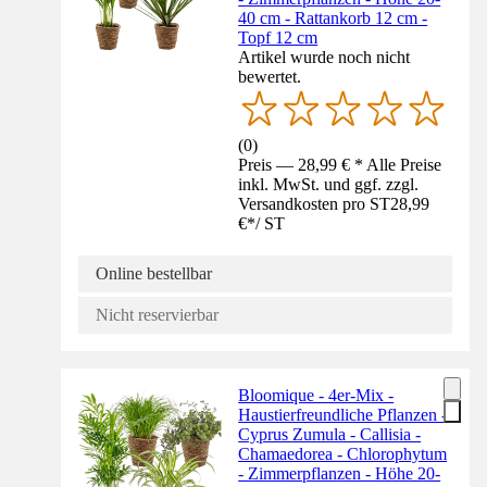
40 cm - Rattankorb 12 cm -
Topf 12 cm
Artikel wurde noch nicht
bewertet.
(
0
)
Preis — 28,99 € * Alle Preise
inkl. MwSt. und ggf. zzgl.
Versandkosten pro ST
28,99
€
*
/
ST
Online bestellbar
Nicht reservierbar
Bloomique - 4er-Mix -
Haustierfreundliche Pflanzen -
Cyprus Zumula - Callisia -
Chamaedorea - Chlorophytum
- Zimmerpflanzen - Höhe 20-