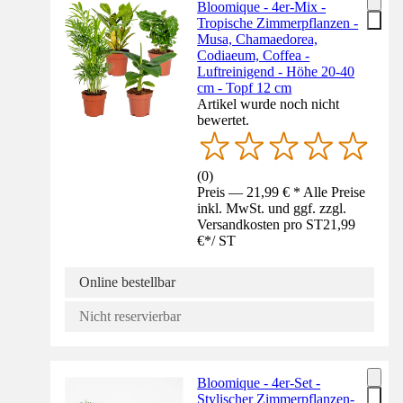
Bloomique - 4er-Mix -
Tropische Zimmerpflanzen -
Musa, Chamaedorea,
Codiaeum, Coffea -
Luftreinigend - Höhe 20-40
cm - Topf 12 cm
Artikel wurde noch nicht
bewertet.
(
0
)
Preis — 21,99 € * Alle Preise
inkl. MwSt. und ggf. zzgl.
Versandkosten pro ST
21,99
€
*
/
ST
Online bestellbar
Nicht reservierbar
Bloomique - 4er-Set -
Stylischer Zimmerpflanzen-