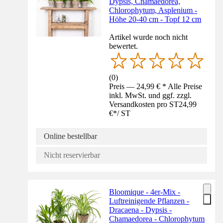
Dypsis, Chamaedorea,
Chlorophytum, Asplenium -
Höhe 20-40 cm - Topf 12 cm
Artikel wurde noch nicht
bewertet.
(
0
)
Preis — 24,99 € * Alle Preise
inkl. MwSt. und ggf. zzgl.
Versandkosten pro ST
24,99
€
*
/
ST
Online bestellbar
Nicht reservierbar
Bloomique - 4er-Mix -
Luftreinigende Pflanzen -
Dracaena - Dypsis -
Chamaedorea - Chlorophytum