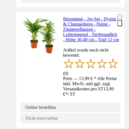
Bloomique - 2er-Set - Dypsis
& Chamaedorea - Palme -
Zimmerpflanzen -
Luftreinigend - Tierfreundlich
- Höhe 30-40 cm - Topf 12 cm
Artikel wurde noch nicht
bewertet.
(
0
)
Preis — 13,99 € * Alle Preise
inkl. MwSt. und ggf. zzgl.
Versandkosten pro ST
13,99
€
*
/
ST
Online bestellbar
Nicht reservierbar