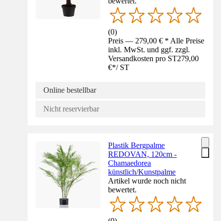
bewertet.
(
0
)
Preis — 279,00 € * Alle Preise
inkl. MwSt. und ggf. zzgl.
Versandkosten pro ST
279,00
€
*
/
ST
Online bestellbar
Nicht reservierbar
Plastik Bergpalme
REDOVAN, 120cm -
Chamaedorea
künstlich/Kunstpalme
Artikel wurde noch nicht
bewertet.
(
0
)