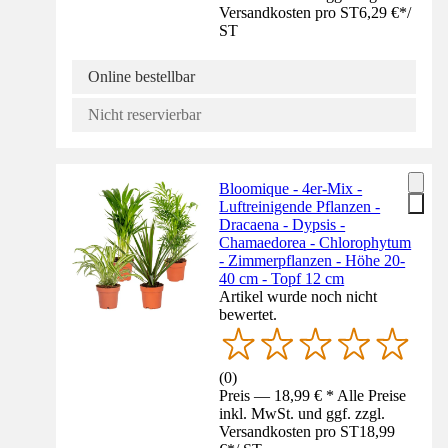
Versandkosten pro ST
6,29 €
*
/
ST
Online bestellbar
Nicht reservierbar
Bloomique - 4er-Mix -
Luftreinigende Pflanzen -
Dracaena - Dypsis -
Chamaedorea - Chlorophytum
- Zimmerpflanzen - Höhe 20-
40 cm - Topf 12 cm
Artikel wurde noch nicht
bewertet.
(
0
)
Preis — 18,99 € * Alle Preise
inkl. MwSt. und ggf. zzgl.
Versandkosten pro ST
18,99