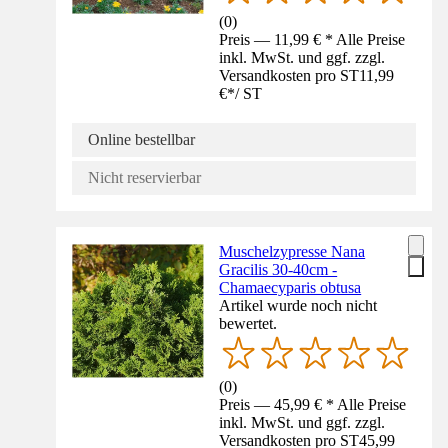
(
0
)
Preis — 11,99 € * Alle Preise
inkl. MwSt. und ggf. zzgl.
Versandkosten pro ST
11,99
€
*
/
ST
Online bestellbar
Nicht reservierbar
Muschelzypresse Nana
Gracilis 30-40cm -
Chamaecyparis obtusa
Artikel wurde noch nicht
bewertet.
(
0
)
Preis — 45,99 € * Alle Preise
inkl. MwSt. und ggf. zzgl.
Versandkosten pro ST
45,99