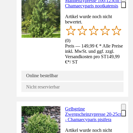
Mähnenzypresse 100-125cm -
Chamaecyparis nootkatensis
Artikel wurde noch nicht
bewertet.
(
0
)
Preis — 149,99 € * Alle Preise
inkl. MwSt. und ggf. zzgl.
Versandkosten pro ST
149,99
€
*
/
ST
Online bestellbar
Nicht reservierbar
Gelbgrüne
Zwergscheinzypresse 20-25cm
- Chamaecyparis pisifera
Artikel wurde noch nicht