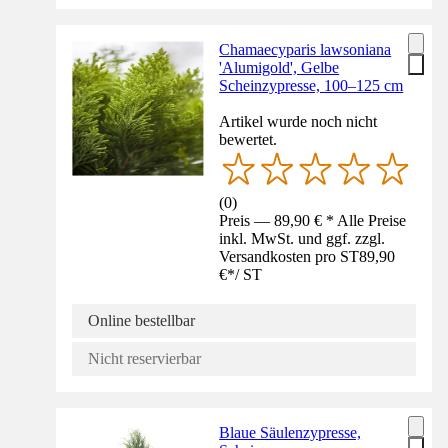
Chamaecyparis lawsoniana
'Alumigold', Gelbe
Scheinzypresse, 100–125 cm
Artikel wurde noch nicht
bewertet.
(
0
)
Preis — 89,90 € * Alle Preise
inkl. MwSt. und ggf. zzgl.
Versandkosten pro ST
89,90
€
*
/
ST
Online bestellbar
Nicht reservierbar
Blaue Säulenzypresse,