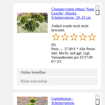
Chamaecyparis obtusa 'Nana
Gracilis', Hinoki-
Scheinzypresse, 20–25 cm
Artikel wurde noch nicht
bewertet.
(
0
)
Preis — 37,99 € * Alle Preise
inkl. MwSt. und ggf. zzgl.
Versandkosten pro ST
37,99
€
*
/
ST
Online bestellbar
Nicht reservierbar
Gartenbonsai -
Scheinzypresse,