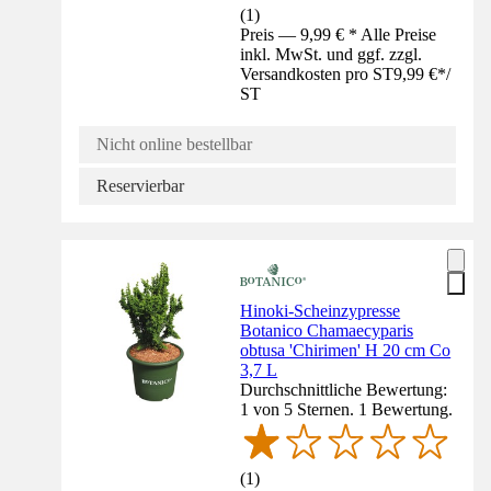
(
1
)
Preis — 9,99 € * Alle Preise
inkl. MwSt. und ggf. zzgl.
Versandkosten pro ST
9,99 €
*
/
ST
Nicht online bestellbar
Reservierbar
Hinoki-Scheinzypresse
Botanico Chamaecyparis
obtusa 'Chirimen' H 20 cm Co
3,7 L
Durchschnittliche Bewertung:
1 von 5 Sternen. 1 Bewertung.
(
1
)