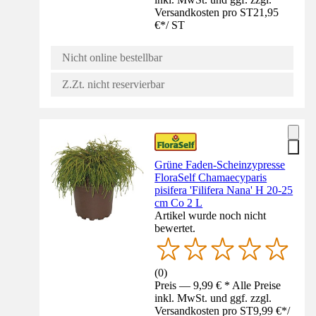
Versandkosten pro ST
21,95
€
*
/
ST
Nicht online bestellbar
Z.Zt. nicht reservierbar
Grüne Faden-Scheinzypresse
FloraSelf Chamaecyparis
pisifera 'Filifera Nana' H 20-25
cm Co 2 L
Artikel wurde noch nicht
bewertet.
(
0
)
Preis — 9,99 € * Alle Preise
inkl. MwSt. und ggf. zzgl.
Versandkosten pro ST
9,99 €
*
/