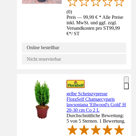
(
0
)
Preis — 99,99 € * Alle Preise
inkl. MwSt. und ggf. zzgl.
Versandkosten pro ST
99,99
€
*
/
ST
Online bestellbar
Nicht reservierbar
gelbe Scheinzypresse
FloraSelf Chamaecyparis
lawsoniana 'Ellwood's Gold' H
20-30 cm Co 2 L
Durchschnittliche Bewertung:
5 von 5 Sternen. 1 Bewertung.