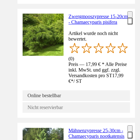
Zwergmooszypresse 15-20cm
- Chamaecyparis pisifera
Artikel wurde noch nicht
bewertet.
(
0
)
Preis — 17,99 € * Alle Preise
inkl. MwSt. und ggf. zzgl.
Versandkosten pro ST
17,99
€
*
/
ST
Online bestellbar
Nicht reservierbar
Mähnenzypresse 25-30cm -
Chamaecyparis nootkatensis