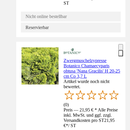
ST
Nicht online bestellbar
Reservierbar
Zwergmuschelzypresse
Botanico Chamaecyparis
obtusa 'Nana Gracilis' H 20-25
cm Co 3,7 L
Artikel wurde noch nicht
bewertet.
(
0
)
Preis — 21,95 € * Alle Preise
inkl. MwSt. und ggf. zzgl.
Versandkosten pro ST
21,95
€
*
/
ST