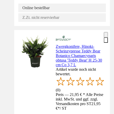
Online bestellbar
Z.Zt. nicht reservierbar
Zwergkonifere, Hinoki-
Scheinzypresse Teddy Bear
Botanico Chamaecyparis
obtusa 'Teddy Bear' H 25-30
cm Co 3,7 L
Artikel wurde noch nicht
bewertet.
(
0
)
Preis — 21,95 € * Alle Preise
inkl. MwSt. und ggf. zzgl.
Versandkosten pro ST
21,95
€
*
/
ST