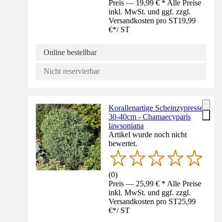
Preis — 19,99 € * Alle Preise
inkl. MwSt. und ggf. zzgl.
Versandkosten pro ST
19,99
€
*
/
ST
Online bestellbar
Nicht reservierbar
Korallenartige Scheinzypresse
30-40cm - Chamaecyparis
lawsoniana
Artikel wurde noch nicht
bewertet.
(
0
)
Preis — 25,99 € * Alle Preise
inkl. MwSt. und ggf. zzgl.
Versandkosten pro ST
25,99
€
*
/
ST