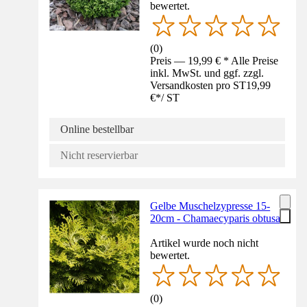
bewertet.
(
0
)
Preis — 19,99 € * Alle Preise
inkl. MwSt. und ggf. zzgl.
Versandkosten pro ST
19,99
€
*
/
ST
Online bestellbar
Nicht reservierbar
Gelbe Muschelzypresse 15-
20cm - Chamaecyparis obtusa
Artikel wurde noch nicht
bewertet.
(
0
)