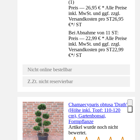
(
1
)
Preis — 26,95 € * Alle Preise
inkl. MwSt. und ggf. zzgl.
Versandkosten pro ST
26,95
€
*
/
ST
Bei Abnahme von 11 ST:
Preis — 22,99 € * Alle Preise
inkl. MwSt. und ggf. zzgl.
Versandkosten pro ST
22,99
€
*
/
ST
Nicht online bestellbar
Z.Zt. nicht reservierbar
Chamaecyparis obtusa 'Drath'
(Höhe inkl. Topf: 110-120
cm), Gartenbonsai,
Formpflanze
Artikel wurde noch nicht
bewertet.