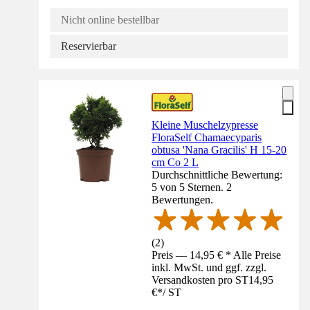
Nicht online bestellbar
Reservierbar
Kleine Muschelzypresse
FloraSelf Chamaecyparis
obtusa 'Nana Gracilis' H 15-20
cm Co 2 L
Durchschnittliche Bewertung:
5 von 5 Sternen. 2
Bewertungen.
(
2
)
Preis — 14,95 € * Alle Preise
inkl. MwSt. und ggf. zzgl.
Versandkosten pro ST
14,95
€
*
/
ST