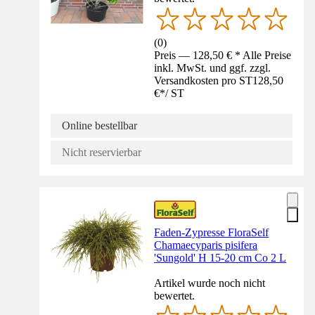
(
0
)
Preis — 128,50 € * Alle Preise
inkl. MwSt. und ggf. zzgl.
Versandkosten pro ST
128,50
€
*
/
ST
Online bestellbar
Nicht reservierbar
Faden-Zypresse FloraSelf
Chamaecyparis pisifera
'Sungold' H 15-20 cm Co 2 L
Artikel wurde noch nicht
bewertet.