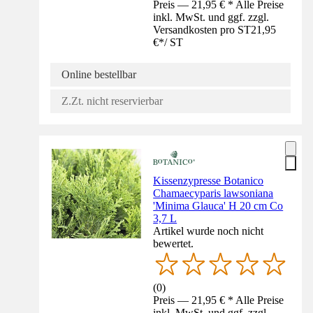
Preis — 21,95 € * Alle Preise
inkl. MwSt. und ggf. zzgl.
Versandkosten pro ST
21,95
€
*
/
ST
Online bestellbar
Z.Zt. nicht reservierbar
Kissenzypresse Botanico
Chamaecyparis lawsoniana
'Minima Glauca' H 20 cm Co
3,7 L
Artikel wurde noch nicht
bewertet.
(
0
)
Preis — 21,95 € * Alle Preise
inkl. MwSt. und ggf. zzgl.