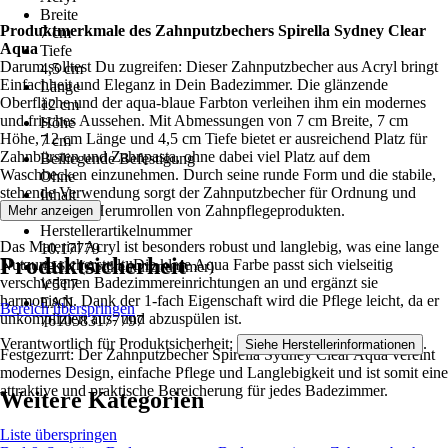
Breite
Produktmerkmale des Zahnputzbechers Spirella Sydney Clear
7 cm
Aqua
Tiefe
Darum solltest Du zugreifen: Dieser Zahnputzbecher aus Acryl bringt
4,5 cm
Einfachheit und Eleganz in Dein Badezimmer. Die glänzende
Länge
Oberfläche und der aqua-blaue Farbton verleihen ihm ein modernes
12 cm
und frisches Aussehen. Mit Abmessungen von 7 cm Breite, 7 cm
Höhe
Höhe, 12 cm Länge und 4,5 cm Tiefe bietet er ausreichend Platz für
7 cm
Zahnbürsten und Zahnpasta, ohne dabei viel Platz auf dem
Beiliegende Befestigung
Waschbecken einzunehmen. Durch seine runde Form und die stabile,
Ohne
stehende Verwendung sorgt der Zahnputzbecher für Ordnung und
Inhalt
verhindert das Herumrollen von Zahnpflegeprodukten.
Mehr anzeigen
1 Stück
Herstellerartikelnummer
Das Material Acryl ist besonders robust und langlebig, was eine lange
10.17779
Produktsicherheit
Nutzung sicherstellt. Die klare Aqua Farbe passt sich vielseitig
AKN (Artikelkurznummer)
verschiedenen Badezimmereinrichtungen an und ergänzt sie
V5T7
harmonisch. Dank der 1-fach Eigenschaft wird die Pflege leicht, da er
EAN
Bereich überspringen
unkompliziert aus- und abzuspülen ist.
7610583177797
Verantwortlich für Produktsicherheit:
.
Siehe Herstellerinformationen
Festgezurrt: Der Zahnputzbecher Spirella Sydney Clear Aqua vereint
modernes Design, einfache Pflege und Langlebigkeit und ist somit eine
attraktive und praktische Bereicherung für jedes Badezimmer.
Weitere Kategorien
Liste überspringen