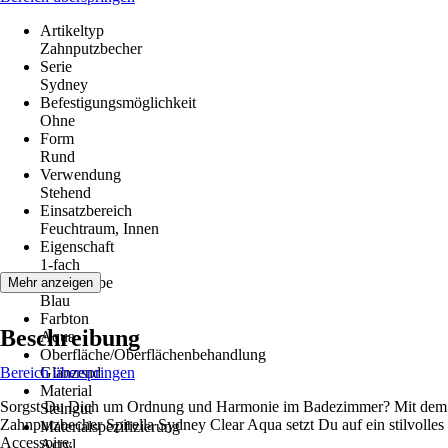
Artikeltyp
Zahnputzbecher
Serie
Sydney
Befestigungsmöglichkeit
Ohne
Form
Rund
Verwendung
Stehend
Einsatzbereich
Feuchtraum, Innen
Eigenschaft
1-fach
Grundfarbe
Mehr anzeigen
Blau
Farbton
Beschreibung
Aqua
Oberfläche/Oberflächenbehandlung
Bereich überspringen
Glänzend
Material
Sorgst Du Dich um Ordnung und Harmonie im Badezimmer? Mit dem
Steingut
Zahnputzbecher Spirella Sydney Clear Aqua setzt Du auf ein stilvolles
Materialspezifizierung
Accessoire.
Acryl