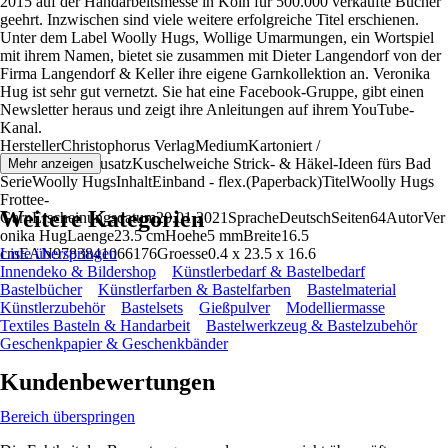
2015 auf der Handarbeitsmesse in Köln für 500.000 verkaufte Bücher
geehrt. Inzwischen sind viele weitere erfolgreiche Titel erschienen.
Unter dem Label Woolly Hugs, Wollige Umarmungen, ein Wortspiel
mit ihrem Namen, bietet sie zusammen mit Dieter Langendorf von der
Firma Langendorf & Keller ihre eigene Garnkollektion an. Veronika
Hug ist sehr gut vernetzt. Sie hat eine Facebook-Gruppe, gibt einen
Newsletter heraus und zeigt ihre Anleitungen auf ihrem YouTube-
Kanal.
HerstellerChristophorus VerlagMediumKartoniert /
BroschiertTitelzusatzKuschelweiche Strick- & Häkel-Ideen fürs Bad
Mehr anzeigen
SerieWoolly HugsInhaltEinband - flex.(Paperback)TitelWoolly Hugs
Frottee-
Weitere Kategorien
GarnErscheinungsdatum20.01.2021SpracheDeutschSeiten64AutorVer
onika HugLaenge23.5 cmHoehe5 mmBreite16.5
cmEAN9783841066176Groesse0.4 x 23.5 x 16.6
Liste überspringen
Innendeko & Bildershop
Künstlerbedarf & Bastelbedarf
Bastelbücher
Künstlerfarben & Bastelfarben
Bastelmaterial
Künstlerzubehör
Bastelsets
Gießpulver
Modelliermasse
Textiles Basteln & Handarbeit
Bastelwerkzeug & Bastelzubehör
Geschenkpapier & Geschenkbänder
Kundenbewertungen
Bereich überspringen