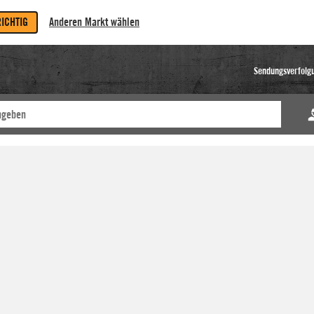
RICHTIG
Anderen Markt wählen
Sendungsverfolg