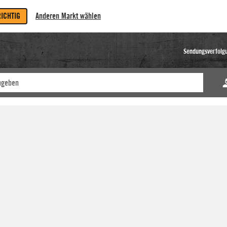
RICHTIG
Anderen Markt wählen
Sendungsverfolg