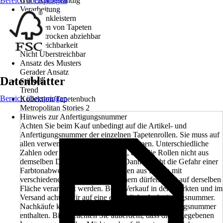
Bereich überspringen
Gut Lichtbeständig
Verarbeitung
Wand einkleistern
Entfernen von Tapeten
Restlos trocken abziehbar
Überstreichbarkeit
Nicht Überstreichbar
Ansatz des Musters
Gerader Ansatz
Datenblätter
Stilwelt
Trend
Bereich überspringen
Kollektion/Tapetenbuch
Metropolitan Stories 2
Hinweis zur Anfertigungsnummer
Achten Sie beim Kauf unbedingt auf die Artikel- und
Anfertigungsnummer der einzelnen Tapetenrollen. Sie muss auf
allen verwendeten Rollen übereinstimmen. Unterschiedliche
Zahlen oder Buchstaben bedeuten, dass die Rollen nicht aus
demselben Druckgang kommen. Dann besteht die Gefahr einer
Farbtonabweichung. Tapetenbahnen aus Rollen mit
verschiedenen Anfertigungsnummern dürfen nicht auf derselben
Fläche verarbeitet werden. Beim Verkauf in den Märkten und im
Versand achten wir auf eine einheitliche Anfertigungsnummer.
Nachkäufe können eine unterschiedliche Anfertigungsnummer
enthalten. Bitte beachten Sie außerdem, dass die angegebenen