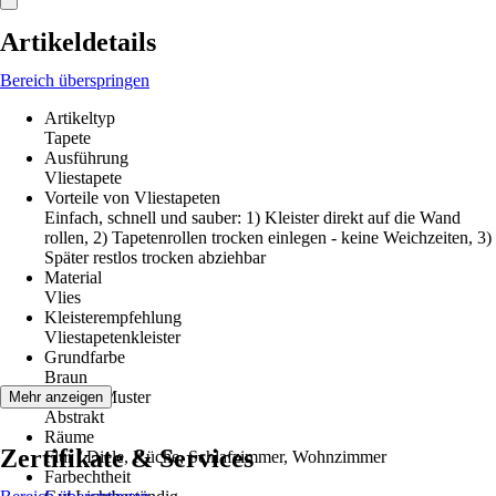
Artikeldetails
Bereich überspringen
Artikeltyp
Tapete
Ausführung
Vliestapete
Vorteile von Vliestapeten
Einfach, schnell und sauber: 1) Kleister direkt auf die Wand
rollen, 2) Tapetenrollen trocken einlegen - keine Weichzeiten, 3)
Später restlos trocken abziehbar
Material
Vlies
Kleisterempfehlung
Vliestapetenkleister
Grundfarbe
Braun
Dekor / Muster
Mehr anzeigen
Abstrakt
Räume
Zertifikate & Services
Flur / Diele, Küche, Schlafzimmer, Wohnzimmer
Farbechtheit