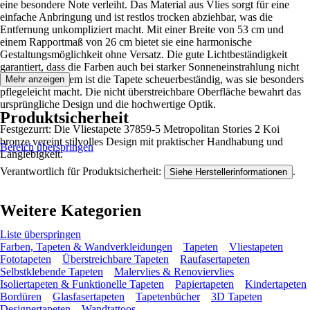
eine besondere Note verleiht. Das Material aus Vlies sorgt für eine
einfache Anbringung und ist restlos trocken abziehbar, was die
Entfernung unkompliziert macht. Mit einer Breite von 53 cm und
einem Rapportmaß von 26 cm bietet sie eine harmonische
Gestaltungsmöglichkeit ohne Versatz. Die gute Lichtbeständigkeit
garantiert, dass die Farben auch bei starker Sonneneinstrahlung nicht
verblassen. Zudem ist die Tapete scheuerbeständig, was sie besonders
Mehr anzeigen
pflegeleicht macht. Die nicht überstreichbare Oberfläche bewahrt das
ursprüngliche Design und die hochwertige Optik.
Produktsicherheit
Festgezurrt: Die Vliestapete 37859-5 Metropolitan Stories 2 Koi
bronze vereint stilvolles Design mit praktischer Handhabung und
Bereich überspringen
Langlebigkeit.
Verantwortlich für Produktsicherheit:
.
Siehe Herstellerinformationen
Weitere Kategorien
Liste überspringen
Farben, Tapeten & Wandverkleidungen
Tapeten
Vliestapeten
Fototapeten
Überstreichbare Tapeten
Raufasertapeten
Selbstklebende Tapeten
Malervlies & Renoviervlies
Isoliertapeten & Funktionelle Tapeten
Papiertapeten
Kindertapeten
Bordüren
Glasfasertapeten
Tapetenbücher
3D Tapeten
Designertapeten
Wandtattoos