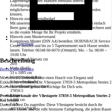
Lagermengen in den Märkten ebenfalls unterschiedliche
Anfertigungsnummern beinhalten können und somit
möglicherweise nicht in einem Projekt verarbeitet werden
können.
Hinweis zum Materialbedarf
Mit unserem Tapetenrechner können Sie schnell und einfach
Ihren ganz persönlichen Bedarf an Tapetenrollen berechnen und
so die exakte Menge für Ihr Projekt ermitteln.
Hinweis zum Musterversand
Kostenloses Muster (DIN A4) bestellen: HORNBACH Service
Datenblatt
Center anrufen und bis zu 5 Tapetenmuster nach Hause senden
lassen. Telefon: 06348 60-6070 (Ortstarif). Mo. – Sa. 08:00 –
19:00 Uhr
Rapportmaß/Versatz cm
Beschreibung
26/0
Maße (BxH)
Bereich überspringen
53 x 1005 cm
Waschbeständigkeit
Möchtest Du Deinem Raum einen Hauch von Eleganz und
Scheuerbeständig
Exklusivität verleihen? Die Vliestapete 37859-5 Metropolitan Stories 2
Herstellerartikelnummer
Koi bronze könnte genau das Richtige für Dich sein.
37859-5
Länge
Produktmerkmale der Vliestapete 37859-5 Metropolitan Stories 2
1.005 cm
Koi bronze
EAN
Darum solltest Du zugreifen: Diese Vliestapete besticht durch ihr
4051315475829
abstraktes Muster und die edle bronzene Farbgebung, die jedem Raum