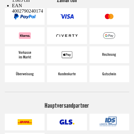
1.005 cm
EAN
4002790240174
Hauptversandpartner