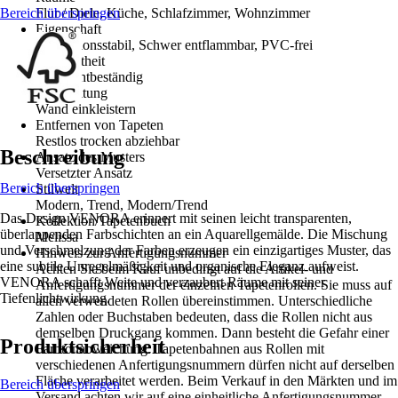
Bereich überspringen
Flur / Diele, Küche, Schlafzimmer, Wohnzimmer
Eigenschaft
Dimensionsstabil, Schwer entflammbar, PVC-frei
Farbechtheit
Gut Lichtbeständig
Verarbeitung
Wand einkleistern
Entfernen von Tapeten
Restlos trocken abziehbar
Beschreibung
Ansatz des Musters
Versetzter Ansatz
Bereich überspringen
Stilwelt
Modern, Trend, Modern/Trend
Das Design VENORA erinnert mit seinen leicht transparenten,
Kollektion/Tapetenbuch
überlappenden Farbschichten an ein Aquarellgemälde. Die Mischung
Melissa
und Verschmelzung der Farben erzeugen ein einzigartiges Muster, das
Hinweis zur Anfertigungsnummer
eine subtile Unregelmäßigkeit und organische Eleganz aufweist.
Achten Sie beim Kauf unbedingt auf die Artikel- und
VENORA schafft Weite und verzaubert Räume mit seiner
Anfertigungsnummer der einzelnen Tapetenrollen. Sie muss auf
Tiefenlichtwirkung.
allen verwendeten Rollen übereinstimmen. Unterschiedliche
Zahlen oder Buchstaben bedeuten, dass die Rollen nicht aus
demselben Druckgang kommen. Dann besteht die Gefahr einer
Produktsicherheit
Farbtonabweichung. Tapetenbahnen aus Rollen mit
verschiedenen Anfertigungsnummern dürfen nicht auf derselben
Fläche verarbeitet werden. Beim Verkauf in den Märkten und im
Bereich überspringen
Versand achten wir auf eine einheitliche Anfertigungsnummer.