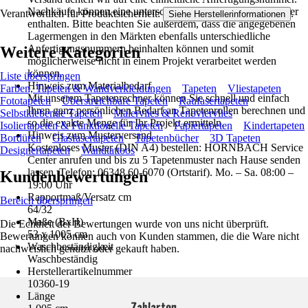
Nachkäufe können eine unterschiedliche Anfertigungsnummer
Verantwortlich für Produktsicherheit:
.
Siehe Herstellerinformationen
enthalten. Bitte beachten Sie außerdem, dass die angegebenen
Lagermengen in den Märkten ebenfalls unterschiedliche
Anfertigungsnummern beinhalten können und somit
Weitere Kategorien
möglicherweise nicht in einem Projekt verarbeitet werden
können.
Liste überspringen
Hinweis zum Materialbedarf
Farben, Tapeten & Wandverkleidungen
Tapeten
Vliestapeten
Mit unserem Tapetenrechner können Sie schnell und einfach
Fototapeten
Überstreichbare Tapeten
Raufasertapeten
Ihren ganz persönlichen Bedarf an Tapetenrollen berechnen und
Selbstklebende Tapeten
Malervlies & Renoviervlies
so die exakte Menge für Ihr Projekt ermitteln.
Isoliertapeten & Funktionelle Tapeten
Papiertapeten
Kindertapeten
Hinweis zum Musterversand
Bordüren
Glasfasertapeten
Tapetenbücher
3D Tapeten
Kostenloses Muster (DIN A4) bestellen: HORNBACH Service
Designertapeten
Wandtattoos
Center anrufen und bis zu 5 Tapetenmuster nach Hause senden
lassen. Telefon: 06348 60-6070 (Ortstarif). Mo. – Sa. 08:00 –
Kundenbewertungen
19:00 Uhr
Rapportmaß/Versatz cm
Bereich überspringen
64/32
Maße (BxH)
Die Echtheit der Bewertungen wurde von uns nicht überprüft.
53 x 1005 cm
Bewertungen können auch von Kunden stammen, die die Ware nicht
Waschbeständigkeit
nachweislich genutzt oder gekauft haben.
Waschbeständig
Herstellerartikelnummer
10360-19
Länge
Zahlarten