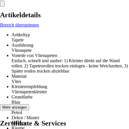
Artikeldetails
Bereich überspringen
Artikeltyp
Tapete
Ausführung
Vliestapete
Vorteile von Vliestapeten
Einfach, schnell und sauber: 1) Kleister direkt auf die Wand
rollen, 2) Tapetenrollen trocken einlegen - keine Weichzeiten, 3)
Später restlos trocken abziehbar
Material
Vlies
Kleisterempfehlung
Vliestapetenkleister
Grundfarbe
Blau
Farbton
Mehr anzeigen
Petrol
Dekor / Muster
Zertifikate & Services
Marmor
Räume