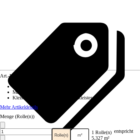
Art.-Nr.
12388800
Ansatz des Musters
:
Versetzter Ansatz
Maße (BxH)
:
53 x 1005 cm
Kleisterempfehlung
:
Vliestapetenkleister
Mehr Artikeldetails
Menge (Rolle(n))
entspricht
1 Rolle(n)
Rolle(n)
m²
5,327 m²