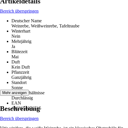
Artikeldetails
Bereich überspringen
Deutscher Name
Weinrebe, Weißweinrebe, Tafeltraube
Winterhart
Nein
Mehrjährig
Ja
Blütezeit
Mai
Duft
Kein Duft
Pflanzzeit
Ganzjährig
Standort
Sonne
Bodenverhältnisse
Mehr anzeigen
Durchlässig
EAN
Beschreibung
4063654276715
Bereich überspringen