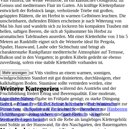
Vitis vinifera, die weiße Weinrebe, ist ein klassisches Obstgehölz für
Genuss und mediterranes Flair im Garten. Als kräftige Kletterpflanze
entwickelt der Rebstock lange, verholzende Triebe mit großen,
gelappten Blättern, die im Herbst in warmen Gelbtönen leuchten. Die
unscheinbaren, duftenden Blüten erscheinen je nach Witterung von
Mai bis Juni und wandeln sich zu lockeren bis kompakten Trauben mit
hellen, saftigen Beeren, die sich ab Spätsommer bis Herbst zu
aromatischen Tafeltrauben ausreifen. Mit einer Kletterhöhe von 3 bis 5
Metern an Rankhilfe eignet sich die Weinrebe ideal für Pergola,
Spalier, Hauswand, Laube oder Sichtschutz und bringt als
charakterstarke Rankpflanze mediterrische Atmosphäre auf Terrasse,
Balkon und in den Vorgarten; in großen Kübeln gedeiht sie ebenso
zuverlässig, sofern eine stabile Kletterhilfe vorhanden ist.
Am besten wächst Vitis vinifera an einem warmen, sonnigen,
Mehr anzeigen
windgeschützten Standort mit gut drainiertem, durchlässigem, eher
kalkhaltigem Boden. Staunässe sollte vermieden werden, eine
Weitere Kategorien
gleichmäßige Wasserversorgung während des Austriebs und der
Fruchtbildung fördert Ertrag und Beerenqualität. Eine moderate,
organische Nährstoffgabe im Frühjahr genügt; zu starke Düngung
Liste überspringen
treibt Laub statt Frucht. Der Schnitt ist entscheidend: Winterschnitt zur
Garten
Pflanzen
Obst, Gemüse & Kräuter
Beerensträucher
Formierung am Spalier und ein leichter Sommerschnitt zur
Weinreben
Balkonobst & Terrassenobst
Brombeeren
Himbeeren
Belichtungssteuerung sichern eine gute Reife. In weitgehend
Heidelbeeren
Johannisbeeren
Stachelbeeren
Kiwi
frostharten Lagen bewährt sich die Rebe als langlebiges Klettergehölz
Weitere Beerensträucher
und Solitär an der Hauswand, für den Naschgarten, den Bauerngarten