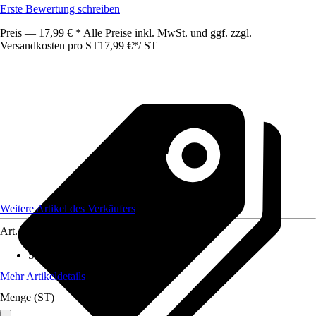
Erste Bewertung schreiben
Preis — 17,99 € * Alle Preise inkl. MwSt. und ggf. zzgl.
Versandkosten pro ST
17,99 €
*
/
ST
Weitere Artikel des Verkäufers
Art.-Nr.
12401212
Standort
:
Sonne
Mehr Artikeldetails
Menge (ST)