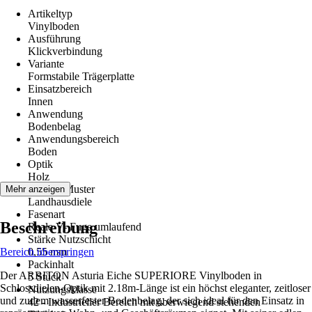
Artikeltyp
Vinylboden
Ausführung
Klickverbindung
Variante
Formstabile Trägerplatte
Einsatzbereich
Innen
Anwendung
Bodenbelag
Anwendungsbereich
Boden
Optik
Holz
Dekor / Muster
Mehr anzeigen
Landhausdiele
Fasenart
Beschreibung
Reale V- Fuge umlaufend
Stärke Nutzschicht
Bereich überspringen
0,55 mm
Packinhalt
Der ARBITON Asturia Eiche SUPERIORE Vinylboden in
5 Stück
Schlossdielen-Optik mit 2.18m-Länge ist ein höchst eleganter, zeitloser
Nutzungsklasse
und zudem wasserfester Bodenbelag, der sich ideal für den Einsatz in
42 - Industrieller Bereich mit überwiegend stehenden