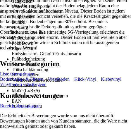
repräsentativen Wohn- und Geschäftsräumen eignet. Mit seiner edlen
Tätigkeiten
natürlichen Holzoptik verleiht der Bodenbelag jedem Raum eine
Material Trägerplatte
anspruchsvolle Note auf höchstem Niveau. Dieser Boden ist zudem
SPC (Solid Polymer Core)
mit einer speziellen Schicht versehen, die die Kratzfestigkeit gegenüber
Farbbereich
herkömmlichen Bodenbelägen um 30% erhöht. Besonders
Dunkel
herauszustellen ist die Dekoroptik mit synchron geprägter
Nutzung
Oberflächenstruktur. Die stirnseitige 5G-Verriegelung erleichtert die
Privat, Gewerblich
Montage der Langdielen enorm. Dieser Boden ist hart wie Stein aber
Verlegeart
gleichzeitig so schön wie ein Echtholzboden mit herausragenden
Fold-Down
technischen Werten!
Eigenschaft
Emissionsarm, Geprüft Emissionsarm
Fußbodenheizung
Weitere Kategorien
Warmwasser
Trittschalldämmung
Liste überspringen
Nicht integriert
Bodenbeläge & Fliesen
Vinylböden
Klick-Vinyl
Klebevinyl
Wärmedurchlasswiderstand
Vinylböden selbstliegend
0,014 m²K/W
Maße (LxBxS)
Kundenbewertungen
2180 mm x 229 mm x 5.0 mm
EAN
Bereich überspringen
2007009764320
Die Echtheit der Bewertungen wurde von uns nicht überprüft.
Bewertungen können auch von Kunden stammen, die die Ware nicht
nachweislich genutzt oder gekauft haben.