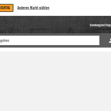
RICHTIG
Anderen Markt wählen
Sendungsverfolg