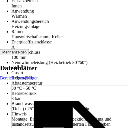
Einsatzbereich
Innen
Anwendung
Wärmen
Anwendungsbereich
Heizungsanlage
Räume
Hauswirtschaftsraum, Keller
Energieeffizienzklasse
A
Abgasanschluss
Mehr anzeigen
100 mm
Nennwärmeleistung (Heizbetrieb 80°/60°)
Datenblätter
34 kW
Gasart
Bereich überspringen
Erdgas E/H
Abgastemperatur
30 °C - 50 °C
Betriebsdruck
3 bar
Brauchwasserdurchsatz
(Delta) t 25°K (von 10° auf 35°) 13,1 l/min
Hinweis
Montage, Erstinbetriebnahme, Inspektion, Wartung und
Instandsetzung müssen von autorisierten Fachbetrieben