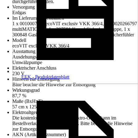
durchgeführt werden.
Versorgung
Erdgas
Im Lieferumfang enthalten
1 x 0010007516 ecoVIT exclusiv VKK 366/4, 1 x 0020266797
multiMATIC 700, 1 x 307591 Kessel-Sicherheitsgruppe, 1 x
300848 Gaskugelhahn-Durchgang, 1 x 306257 Speicherfühler
Modell
ecoVIT exclusiv VKK 366/4
Ausstattung
Ausdehungsgefäß, Manometer, Sicherheitsventil,
Umwälzpumpe
Elektrischer Anschluss
230 V
EEK - Produktdatenblatt
Hinweis zur Entsorgung
Bitte beachte die Hinweise zur Entsorgung
Wirkungsgrad
87,7 %
Maße (BxHxT)
57 cm x 125 cm x 69 cm
Elektroaltgerät-Rücknahme
Die kostenlose Rückgabe des Elektro-Geräts kann im
Bestellverlauf ausgewählt werden. Bitte beachte die Hinweise
zur Entsorgung.
AKN (Artikelkurznummer)