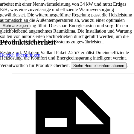
arbeitet mit einer Nennwärmeleistung von 34 kW und nutzt Erdgas
E/H, was eine zuverlässige und effiziente Wärmeversorgung
gewährleistet. Die witterungsgeführte Regelung passt die Heizleistung
automatisch an die Außentemperaturen an, was zu einer optimalen
Energieausnutzung führt. Dies spart Energiekosten und sorgt für ein
Mehr anzeigen
gleichbleibend angenehmes Raumklima. Die Installation und Wartung
sollten von autorisierten Fachbetrieben durchgeführt werden, um die
Produktsicherheit
Sicherheit und Effizienz des Systems zu gewährleisten.
Festgezurrt: Mit dem Vaillant Paket 2.25/7 erhältst Du eine effiziente
Bereich überspringen
Heizlösung, die Komfort und Energieeinsparung intelligent vereint.
Verantwortlich für Produktsicherheit:
.
Siehe Herstellerinformationen