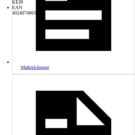
KEJ8
EAN
4024074865781
Maßzeichnung