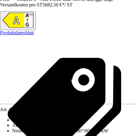
Versandkosten pro ST
5682,50 €
*
/
ST
Produktdatenblatt
Art.-Nr.
12575099
Ausführung
:
Set, Gas-Brennwertgerät
Abgasanschluss
:
100 mm
Nennwärmeleistung (Heizbetrieb 80°/60°)
:
34 kW