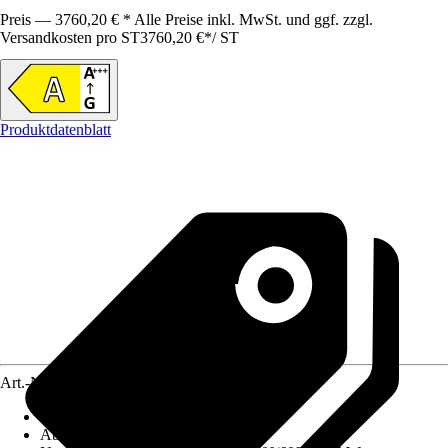
Preis — 3760,20 € * Alle Preise inkl. MwSt. und ggf. zzgl.
Versandkosten pro ST
3760,20 €
*
/
ST
Produktdatenblatt
Art.-Nr.
12575542
Ausführung
:
Set, Gas-Wandheizgerät
Abgasanschluss
:
100 mm