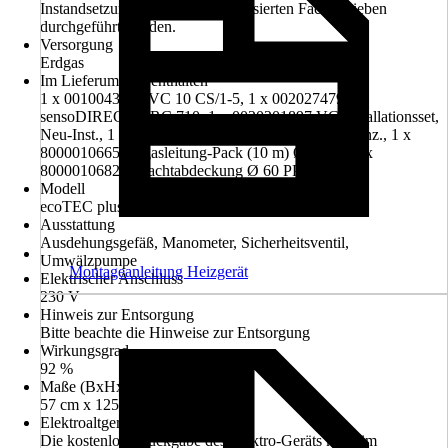
Instandsetzung müssen von autorisierten Fachbetrieben
durchgeführt werden.
Versorgung
Erdgas
Im Lieferumfang enthalten
1 x 0010043896 VC 10 CS/1-5, 1 x 0020274790
sensoDIRECT VRC 710, 1 x 0020201897 VC Installationsset,
Neu-Inst., 1 x 0020077523 Basis-Anschluss-Set konz., 1 x
8000010665 Abgasleitung-Pack (10 m) Ø 60 PP, 1 x
8000010682 Schachtabdeckung Ø 60 PP
Modell
ecoTEC plus VC 10 CS/1-5
Ausstattung
Ausdehungsgefäß, Manometer, Sicherheitsventil,
Umwälzpumpe
Montageanleitung Heizgerät
Elektrischer Anschluss
230 V
Hinweis zur Entsorgung
Bitte beachte die Hinweise zur Entsorgung
Wirkungsgrad
92 %
Maße (BxHxT)
57 cm x 125 cm x 69 cm
Elektroaltgerät-Rücknahme
Die kostenlose Rückgabe des Elektro-Geräts kann im