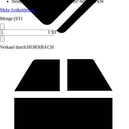
Nennwärmeleistung (Heizbetrieb 80°/60°)
:
9,9 kW
Mehr Artikeldetails
Menge (ST)
1 ST
Verkauf durch:
HORNBACH