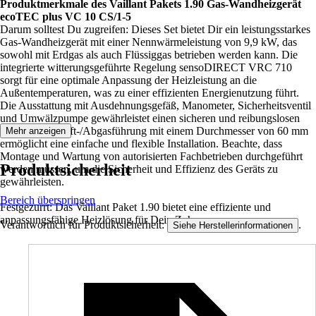
Produktmerkmale des Vaillant Pakets 1.90 Gas-Wandheizgerät
ecoTEC plus VC 10 CS/1-5
Darum solltest Du zugreifen: Dieses Set bietet Dir ein leistungsstarkes
Gas-Wandheizgerät mit einer Nennwärmeleistung von 9,9 kW, das
sowohl mit Erdgas als auch Flüssiggas betrieben werden kann. Die
integrierte witterungsgeführte Regelung sensoDIRECT VRC 710
sorgt für eine optimale Anpassung der Heizleistung an die
Außentemperaturen, was zu einer effizienten Energienutzung führt.
Die Ausstattung mit Ausdehnungsgefäß, Manometer, Sicherheitsventil
und Umwälzpumpe gewährleistet einen sicheren und reibungslosen
Betrieb. Die Luft-/Abgasführung mit einem Durchmesser von 60 mm
Mehr anzeigen
ermöglicht eine einfache und flexible Installation. Beachte, dass
Montage und Wartung von autorisierten Fachbetrieben durchgeführt
Produktsicherheit
werden müssen, um die Sicherheit und Effizienz des Geräts zu
gewährleisten.
Bereich überspringen
Festgezurrt: Das Vaillant Paket 1.90 bietet eine effiziente und
anpassungsfähige Heizlösung für Dein Zuhause.
Verantwortlich für Produktsicherheit:
.
Siehe Herstellerinformationen