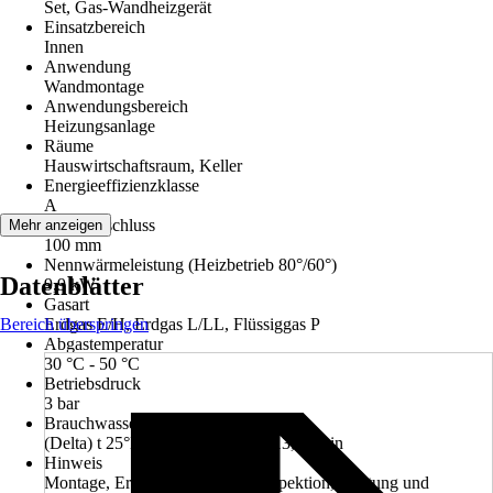
Set, Gas-Wandheizgerät
Einsatzbereich
Innen
Anwendung
Wandmontage
Anwendungsbereich
Heizungsanlage
Räume
Hauswirtschaftsraum, Keller
Energieeffizienzklasse
A
Abgasanschluss
Mehr anzeigen
100 mm
Nennwärmeleistung (Heizbetrieb 80°/60°)
Datenblätter
9,9 kW
Gasart
Bereich überspringen
Erdgas E/H, Erdgas L/LL, Flüssiggas P
Abgastemperatur
30 °C - 50 °C
Betriebsdruck
3 bar
Brauchwasserdurchsatz
(Delta) t 25°K (von 10° auf 35°) 13,1 l/min
Hinweis
Montage, Erstinbetriebnahme, Inspektion, Wartung und