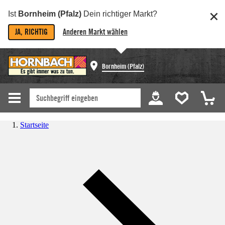
Ist
Bornheim (Pfalz)
Dein richtiger Markt?
JA, RICHTIG
Anderen Markt wählen
Bornheim (Pfalz)
Startseite