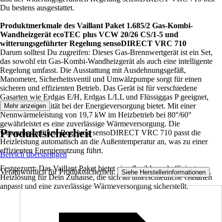
Du bestens ausgestattet.
Produktmerkmale des Vaillant Paket 1.685/2 Gas-Kombi-
Wandheizgerät ecoTEC plus VCW 20/26 CS/1-5 und
witterungsgeführter Regelung sensoDIRECT VRC 710
Darum solltest Du zugreifen: Dieses Gas-Brennwertgerät ist ein Set,
das sowohl ein Gas-Kombi-Wandheizgerät als auch eine intelligente
Regelung umfasst. Die Ausstattung mit Ausdehnungsgefäß,
Manometer, Sicherheitsventil und Umwälzpumpe sorgt für einen
sicheren und effizienten Betrieb. Das Gerät ist für verschiedene
Gasarten wie Erdgas E/H, Erdgas L/LL und Flüssiggas P geeignet,
was Dir Flexibilität bei der Energieversorgung bietet. Mit einer
Mehr anzeigen
Nennwärmeleistung von 19,7 kW im Heizbetrieb bei 80°/60°
gewährleistet es eine zuverlässige Wärmeversorgung. Die
Produktsicherheit
witterungsgeführte Regelung sensoDIRECT VRC 710 passt die
Heizleistung automatisch an die Außentemperatur an, was zu einer
effizienten Energienutzung führt.
Bereich überspringen
Festgezurrt: Das Vaillant Paket bietet eine flexible und effiziente
Verantwortlich für Produktsicherheit:
.
Siehe Herstellerinformationen
Heizlösung für Dein Zuhause, die sich an unterschiedliche Gasarten
anpasst und eine zuverlässige Wärmeversorgung sicherstellt.