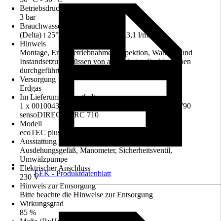
Betriebsdruck
3 bar
Brauchwasserdurchsatz
(Delta) t 25°K (von 10° auf 35°) 13,1 l/min
Hinweis
Montage, Erstinbetriebnahme, Inspektion, Wartung und
Instandsetzung müssen von autorisierten Fachbetrieben
durchgeführt werden.
Versorgung
Erdgas
Im Lieferumfang enthalten
1 x 0010043901 VCW 20/26 CS/1-5, 1 x 0020274790
sensoDIRECT VRC 710
Modell
ecoTEC plus VCW 20/26CS/1-5
Ausstattung
Ausdehungsgefäß, Manometer, Sicherheitsventil,
Umwälzpumpe
Elektrischer Anschluss
EEK - Produktdatenblatt
230 V
Hinweis zur Entsorgung
Bitte beachte die Hinweise zur Entsorgung
Wirkungsgrad
85 %