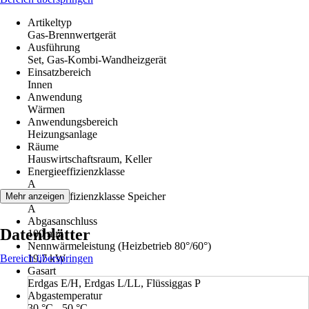
Artikeltyp
Gas-Brennwertgerät
Ausführung
Set, Gas-Kombi-Wandheizgerät
Einsatzbereich
Innen
Anwendung
Wärmen
Anwendungsbereich
Heizungsanlage
Räume
Hauswirtschaftsraum, Keller
Energieeffizienzklasse
A
Energieeffizienzklasse Speicher
Mehr anzeigen
A
Abgasanschluss
Datenblätter
100 mm
Nennwärmeleistung (Heizbetrieb 80°/60°)
Bereich überspringen
19,7 kW
Gasart
Erdgas E/H, Erdgas L/LL, Flüssiggas P
Abgastemperatur
30 °C - 50 °C