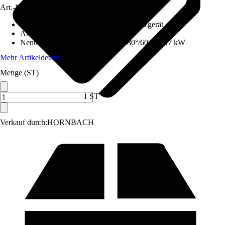
Art.-Nr.
12574786
Ausführung
:
Set, Gas-Kombi-Wandheizgerät
Abgasanschluss
:
100 mm
Nennwärmeleistung (Heizbetrieb 80°/60°)
:
19,7 kW
Mehr Artikeldetails
Menge (ST)
1 ST
Verkauf durch:
HORNBACH