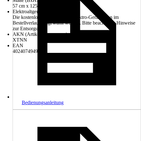
Maße (BxHxT)
57 cm x 125 cm x 69 cm
Elektroaltgerät-Rücknahme
Die kostenlose Rückgabe des Elektro-Geräts kann im
Bestellverlauf ausgewählt werden. Bitte beachte die Hinweise
zur Entsorgung.
AKN (Artikelkurznummer)
XTNN
EAN
4024074949535
Bedienungsanleitung