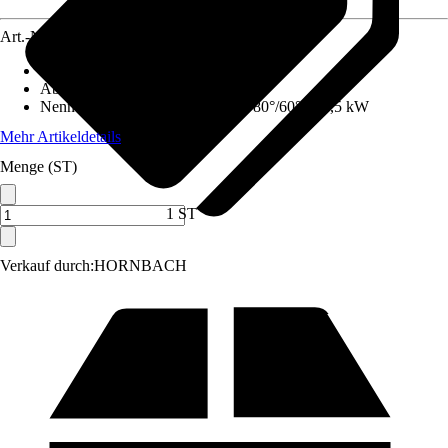
Art.-Nr.
12574895
Ausführung
:
Set, Gas-Kompaktgerät
Abgasanschluss
:
100 mm
Nennwärmeleistung (Heizbetrieb 80°/60°)
:
24,5 kW
Mehr Artikeldetails
Menge (ST)
1 ST
Verkauf durch:
HORNBACH