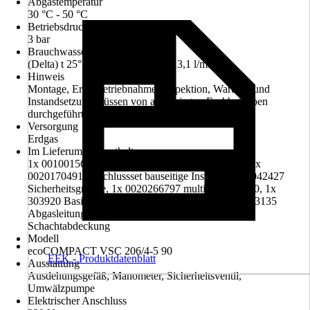
Abgastemperatur
30 °C - 50 °C
Betriebsdruck
3 bar
Brauchwasserdurchsatz
(Delta) t 25°K (von 10° auf 35°) 13,1 l/min
Hinweis
Montage, Erstinbetriebnahme, Inspektion, Wartung und
Instandsetzung müssen von autorisierten Fachbetrieben
durchgeführt werden.
Versorgung
Erdgas
Im Lieferumfang enthalten
1x 0010015601 ecoCOMPACT VSC 206/4-5 90, 1x
0020170491 Anschlussset bauseitige Inst., 1x 0020042427
Sicherheitsgruppe, 1x 0020266797 multiMATIC 700, 1x
303920 Basis-Anschluss-Set Brennwert, 1x 0020063135
Abgasleitung starr (7,5 m) Ø 80 PP, 1x 303963
Schachtabdeckung
Modell
ecoCOMPACT VSC 206/4-5 90
EEK - Produktdatenblatt
Ausstattung
Ausdehungsgefäß, Manometer, Sicherheitsventil,
Umwälzpumpe
Elektrischer Anschluss