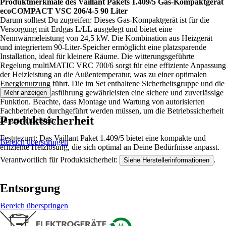
Produktmerkmale des Vaillant Pakets 1.409/5 Gas-Kompaktgerät
ecoCOMPACT VSC 206/4-5 90 Liter
Darum solltest Du zugreifen: Dieses Gas-Kompaktgerät ist für die
Versorgung mit Erdgas L/LL ausgelegt und bietet eine
Nennwärmeleistung von 24,5 kW. Die Kombination aus Heizgerät
und integriertem 90-Liter-Speicher ermöglicht eine platzsparende
Installation, ideal für kleinere Räume. Die witterungsgeführte
Regelung multiMATIC VRC 700/6 sorgt für eine effiziente Anpassung
der Heizleistung an die Außentemperatur, was zu einer optimalen
Energienutzung führt. Die im Set enthaltene Sicherheitsgruppe und die
starre Luft-/Abgasführung gewährleisten eine sichere und zuverlässige
Mehr anzeigen
Funktion. Beachte, dass Montage und Wartung von autorisierten
Fachbetrieben durchgeführt werden müssen, um die Betriebssicherheit
Produktsicherheit
zu gewährleisten.
Festgezurrt: Das Vaillant Paket 1.409/5 bietet eine kompakte und
Bereich überspringen
effiziente Heizlösung, die sich optimal an Deine Bedürfnisse anpasst.
Verantwortlich für Produktsicherheit:
.
Siehe Herstellerinformationen
Entsorgung
Bereich überspringen