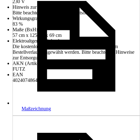
230 V
Hinweis zur Entsorgung
Bitte beachte die Hinweise zur Entsorgung
Wirkungsgrad
83 %
Maße (BxHxT)
57 cm x 125 cm x 69 cm
Elektroaltgerät-Rücknahme
Die kostenlose Rückgabe des Elektro-Geräts kann im
Bestellverlauf ausgewählt werden. Bitte beachte die Hinweise
zur Entsorgung.
AKN (Artikelkurznummer)
FUTZ
EAN
4024074864739
Maßzeichnung