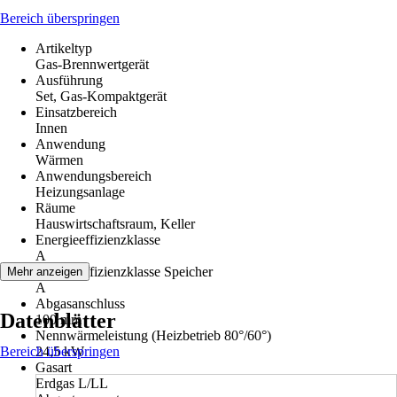
Bereich überspringen
Artikeltyp
Gas-Brennwertgerät
Ausführung
Set, Gas-Kompaktgerät
Einsatzbereich
Innen
Anwendung
Wärmen
Anwendungsbereich
Heizungsanlage
Räume
Hauswirtschaftsraum, Keller
Energieeffizienzklasse
A
Energieeffizienzklasse Speicher
Mehr anzeigen
A
Abgasanschluss
Datenblätter
100 mm
Nennwärmeleistung (Heizbetrieb 80°/60°)
Bereich überspringen
24,5 kW
Gasart
Erdgas L/LL