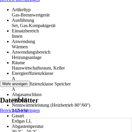
Artikeltyp
Gas-Brennwertgerät
Ausführung
Set, Gas-Kompaktgerät
Einsatzbereich
Innen
Anwendung
Wärmen
Anwendungsbereich
Heizungsanlage
Räume
Hauswirtschaftsraum, Keller
Energieeffizienzklasse
A
Energieeffizienzklasse Speicher
Mehr anzeigen
A
Abgasanschluss
Datenblätter
100 mm
Nennwärmeleistung (Heizbetrieb 80°/60°)
Bereich überspringen
24,5 kW
Gasart
Erdgas LL
Abgastemperatur
30 °C - 50 °C