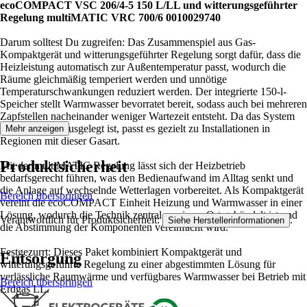
ecoCOMPACT VSC 206/4-5 150 L/LL und witterungsgeführter
Regelung multiMATIC VRC 700/6 0010029740
Darum solltest Du zugreifen: Das Zusammenspiel aus Gas-
Kompaktgerät und witterungsgeführter Regelung sorgt dafür, dass die
Heizleistung automatisch zur Außentemperatur passt, wodurch die
Räume gleichmäßig temperiert werden und unnötige
Temperaturschwankungen reduziert werden. Der integrierte 150-l-
Speicher stellt Warmwasser bevorratet bereit, sodass auch bei mehreren
Zapfstellen nacheinander weniger Wartezeit entsteht. Da das System
für Erdgas LL ausgelegt ist, passt es gezielt zu Installationen in
Mehr anzeigen
Regionen mit dieser Gasart.
Produktsicherheit
Mit der multiMATIC Regelung lässt sich der Heizbetrieb
bedarfsgerecht führen, was den Bedienaufwand im Alltag senkt und
die Anlage auf wechselnde Wetterlagen vorbereitet. Als Kompaktgerät
Bereich überspringen
vereint die ecoCOMPACT Einheit Heizung und Warmwasser in einer
Lösung, wodurch die Technik zentral an einem Ort gebündelt ist und
Verantwortlich für Produktsicherheit:
.
Siehe Herstellerinformationen
die Abstimmung der Komponenten vereinfacht wird.
Festgezurrt: Dieses Paket kombiniert Kompaktgerät und
Entsorgung
witterungsgeführte Regelung zu einer abgestimmten Lösung für
verlässliche Raumwärme und verfügbares Warmwasser bei Betrieb mit
Bereich überspringen
Erdgas LL.