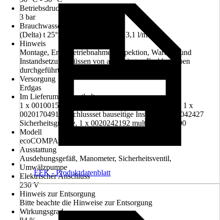
Betriebsdruck
3 bar
Brauchwasserdurchsatz
(Delta) t 25°K (von 10° auf 35°) 13,1 l/min
Hinweis
Montage, Erstinbetriebnahme, Inspektion, Wartung und
Instandsetzung müssen von autorisierten Fachbetrieben
durchgeführt werden.
Versorgung
Erdgas
Im Lieferumfang enthalten
1 x 0010015603 ecoCOMPACT VSC 206/4-5 150, 1 x
0020170491 Anschlussset bauseitige Inst., 1 x 0020042427
Sicherheitsgruppe, 1 x 0020242192 multiMATIC 700
Modell
ecoCOMPACT VSC 206/4-5 150
Ausstattung
Ausdehungsgefäß, Manometer, Sicherheitsventil,
Umwälzpumpe
EEK - Produktdatenblatt
Elektrischer Anschluss
230 V
Hinweis zur Entsorgung
Bitte beachte die Hinweise zur Entsorgung
Wirkungsgrad