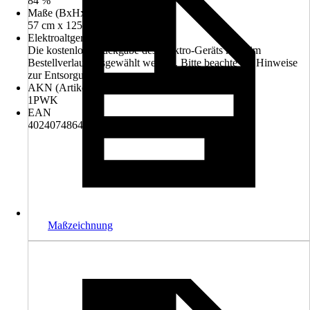
84 %
Maße (BxHxT)
57 cm x 125 cm x 69 cm
Elektroaltgerät-Rücknahme
Die kostenlose Rückgabe des Elektro-Geräts kann im
Bestellverlauf ausgewählt werden. Bitte beachte die Hinweise
zur Entsorgung.
AKN (Artikelkurznummer)
1PWK
EAN
4024074864869
Maßzeichnung