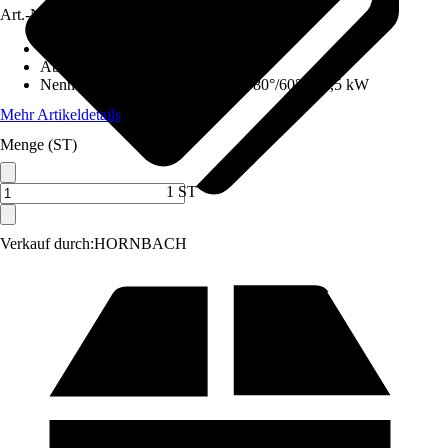
Art.-Nr.
12575483
Ausführung
:
Set, Gas-Kompaktgerät
Abgasanschluss
:
100 mm
Nennwärmeleistung (Heizbetrieb 80°/60°)
:
24,5 kW
Mehr Artikeldetails
Menge (ST)
1 ST
Verkauf durch:
HORNBACH