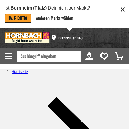
Ist
Bornheim (Pfalz)
Dein richtiger Markt?
JA, RICHTIG
Anderen Markt wählen
Bornheim (Pfalz)
Startseite