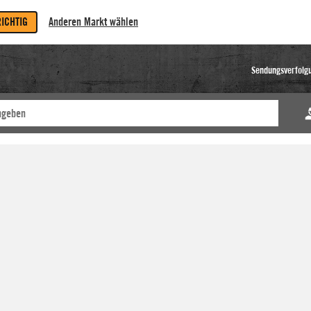
RICHTIG
Anderen Markt wählen
Sendungsverfolg