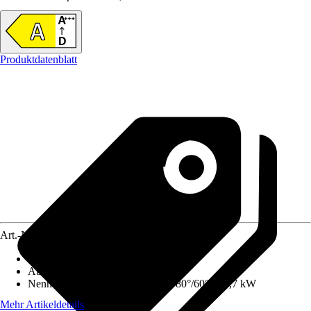
Produktdatenblatt
Art.-Nr.
12574872
Ausführung
:
Gas-Wandheizgerät
Abgasanschluss
:
100 mm
Nennwärmeleistung (Heizbetrieb 80°/60°)
:
19,7 kW
Mehr Artikeldetails