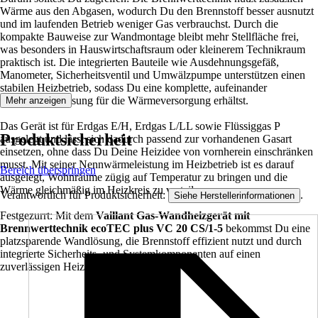
Wärme aus den Abgasen, wodurch Du den Brennstoff besser ausnutzt
und im laufenden Betrieb weniger Gas verbrauchst. Durch die
kompakte Bauweise zur Wandmontage bleibt mehr Stellfläche frei,
was besonders in Hauswirtschaftsraum oder kleinerem Technikraum
praktisch ist. Die integrierten Bauteile wie Ausdehnungsgefäß,
Manometer, Sicherheitsventil und Umwälzpumpe unterstützen einen
stabilen Heizbetrieb, sodass Du eine komplette, aufeinander
abgestimmte Lösung für die Wärmeversorgung erhältst.
Mehr anzeigen
Das Gerät ist für Erdgas E/H, Erdgas L/LL sowie Flüssiggas P
Produktsicherheit
ausgelegt und lässt sich dadurch passend zur vorhandenen Gasart
einsetzen, ohne dass Du Deine Heizidee von vornherein einschränken
musst. Mit seiner Nennwärmeleistung im Heizbetrieb ist es darauf
Bereich überspringen
ausgelegt, Wohnräume zügig auf Temperatur zu bringen und die
Wärme gleichmäßig im Heizkreis zu verteilen.
Verantwortlich für Produktsicherheit:
.
Siehe Herstellerinformationen
Festgezurrt: Mit dem
Vaillant Gas-Wandheizgerät mit
Brennwerttechnik ecoTEC plus VC 20 CS/1-5
bekommst Du eine
platzsparende Wandlösung, die Brennstoff effizient nutzt und durch
integrierte Sicherheits- und Systemkomponenten auf einen
zuverlässigen Heizbetrieb ausgelegt ist.