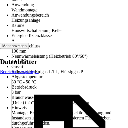
Anwendung
Wandmontage
Anwendungsbereich
Heizungsanlage
Räume
Hauswirtschaftsraum, Keller
Energieeffizienzklasse
A
Abgasanschluss
Mehr anzeigen
100 mm
Nennwärmeleistung (Heizbetrieb 80°/60°)
Datenblätter
19,7 kW
Gasart
Bereich überspringen
Erdgas E/H, Erdgas L/LL, Flüssiggas P
Abgastemperatur
30 °C - 50 °C
Betriebsdruck
3 bar
Brauchwasserdurchsatz
(Delta) t 25°K (von 10° auf 35°) 13,1 l/min
Hinweis
Montage, Erstinbetriebnahme, Inspektion, Wartung und
Instandsetzung müssen von autorisierten Fachbetrieben
durchgeführt werden.