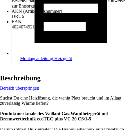
Bestellverlauf ausgewählt werden. Bitte beachte die Hinweise
zur Entsorgung.
AKN (Artikelkurznummer)
DRU6
EAN
4024074921210
Montageanleitung Heizgerät
Beschreibung
Bereich überspringen
Suchst Du eine Heizlösung, die wenig Platz braucht und im Alltag
zuverlässig Wärme liefert?
Produktmerkmale des Vaillant Gas-Wandheizgerät mit
Brennwerttechnik ecoTEC plus VC 20 CS/1-5
Darum solltest Du zugreifen: Die Brennwerttechnik nutzt zusätzlich