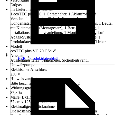
Versorgung
Erdgas
Im Lieferumfang enthalten
1 ecoTEC plus VC, 1 Gerätehalter, 1 Ablaufrohr und
Verschraubung für das Sicherheitsventil, 1
Kondensatablaufleitung, 1 Umstellsatz auf Flüssiggas, 1 Beutel
mit Kleinmaterial (Montagesatz), 1 Betriebsanleitung, 1
Installations-/Wartungsanleitung, 1 Montageanleitung Luft-
Abgas-System, 1 Montageschablone, 1 Garantiekarte, 1
Produktdatenblatt, Energieeffizienzlabel, diverse Aufkleber
Modell
ecoTEC plus VC 20 CS/1-5
Ausstattung
EEK - Produktdatenblatt
Ausdehungsgefäß, Manometer, Sicherheitsventil,
Umwälzpumpe
Elektrischer Anschluss
230 V
Hinweis zur Entsorgung
Bitte beachte die Hinweise zur Entsorgung
Wirkungsgrad
87,8 %
Maße (BxHxT)
57 cm x 125 cm x 69 cm
Elektroaltgerät-Rücknahme
Die kostenlose Rückgabe des Elektro-Geräts kann im