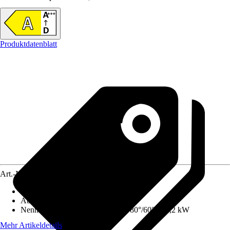
Produktdatenblatt
Art.-Nr.
12574909
Ausführung
:
Gas-Kleinheizkessel
Abgasanschluss
:
100 mm
Nennwärmeleistung (Heizbetrieb 80°/60°)
:
17,2 kW
Mehr Artikeldetails