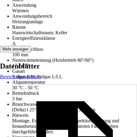
Anwendung
Wärmen
Anwendungsbereich
Heizungsanlage
Räume
Hauswirtschaftsraum, Keller
Energieeffizienzklasse
A
Abgasanschluss
Mehr anzeigen
100 mm
Nennwärmeleistung (Heizbetrieb 80°/60°)
Datenblätter
17,2 kW
Gasart
Bereich überspringen
Erdgas E/H, Erdgas L/LL
Abgastemperatur
30 °C - 50 °C
Betriebsdruck
3 bar
Brauchwasserdurchsatz
(Delta) t 25°K (von 10° auf 35°) 13,1 l/min
Hinweis
Montage, Erstinbetriebnahme, Inspektion, Wartung und
Instandsetzung müssen von autorisierten Fachbetrieben
durchgeführt werden.