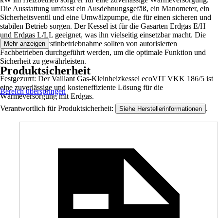
Die Ausstattung umfasst ein Ausdehnungsgefäß, ein Manometer, ein
Sicherheitsventil und eine Umwälzpumpe, die für einen sicheren und
stabilen Betrieb sorgen. Der Kessel ist für die Gasarten Erdgas E/H
und Erdgas L/LL geeignet, was ihn vielseitig einsetzbar macht. Die
Montage und Erstinbetriebnahme sollten von autorisierten
Mehr anzeigen
Fachbetrieben durchgeführt werden, um die optimale Funktion und
Sicherheit zu gewährleisten.
Produktsicherheit
Festgezurrt: Der Vaillant Gas-Kleinheizkessel ecoVIT VKK 186/5 ist
eine zuverlässige und kosteneffiziente Lösung für die
Bereich überspringen
Wärmeversorgung mit Erdgas.
Verantwortlich für Produktsicherheit:
.
Siehe Herstellerinformationen