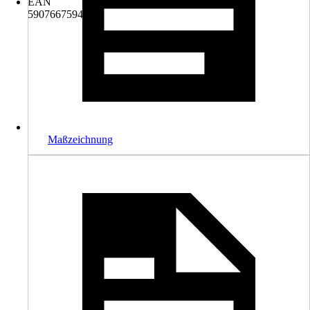
EAN
5907667594314
Maßzeichnung