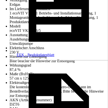
Versorgung
Erdgas
Im Lieferumfang enthalten
1 ecoVIT VKK, 1 Betriebs- und Installationsanleitung, 1
Montageanleitung Luft-Abgas, 1 Aufkleber Umstellung, 1
Produktdatenblatt, Energieeffizienzlabel
Modell
ecoVIT VKK 186/5
Ausstattung
Ausdehungsgefäß, Manometer, Sicherheitsventil,
Umwälzpumpe
Elektrischer Anschluss
230 V
EEK - Produktdatenblatt
Hinweis zur Entsorgung
Bitte beachte die Hinweise zur Entsorgung
Wirkungsgrad
87,4 %
Maße (BxHxT)
57 cm x 125 cm x 69 cm
Elektroaltgerät-Rücknahme
Die kostenlose Rückgabe des Elektro-Geräts kann im
Bestellverlauf ausgewählt werden. Bitte beachte die Hinweise
zur Entsorgung.
AKN (Artikelkurznummer)
DZT6