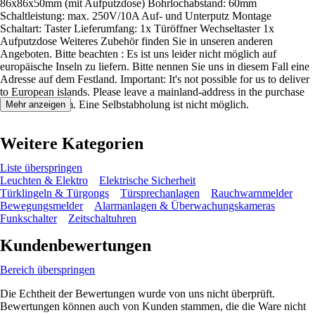
86x86x50mm (mit Aufputzdose) Bohrlochabstand: 60mm
Schaltleistung: max. 250V/10A Auf- und Unterputz Montage
Schaltart: Taster Lieferumfang: 1x Türöffner Wechseltaster 1x
Aufputzdose Weiteres Zubehör finden Sie in unseren anderen
Angeboten. Bitte beachten : Es ist uns leider nicht möglich auf
europäische Inseln zu liefern. Bitte nennen Sie uns in diesem Fall eine
Adresse auf dem Festland. Important: It's not possible for us to deliver
to European islands. Please leave a mainland-address in the purchase
completion form. Eine Selbstabholung ist nicht möglich.
Mehr anzeigen
Weitere Kategorien
Liste überspringen
Leuchten & Elektro
Elektrische Sicherheit
Türklingeln & Türgongs
Türsprechanlagen
Rauchwarnmelder
Bewegungsmelder
Alarmanlagen & Überwachungskameras
Funkschalter
Zeitschaltuhren
Kundenbewertungen
Bereich überspringen
Die Echtheit der Bewertungen wurde von uns nicht überprüft.
Bewertungen können auch von Kunden stammen, die die Ware nicht