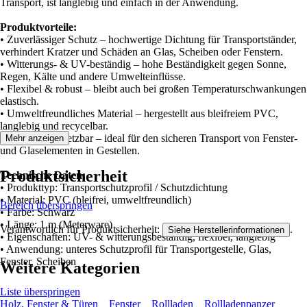
Transport, ist langlebig und einfach in der Anwendung.
Produktvorteile:
• Zuverlässiger Schutz – hochwertige Dichtung für Transportständer,
verhindert Kratzer und Schäden an Glas, Scheiben oder Fenstern.
• Witterungs- & UV-beständig – hohe Beständigkeit gegen Sonne,
Regen, Kälte und andere Umwelteinflüsse.
• Flexibel & robust – bleibt auch bei großen Temperaturschwankungen
elastisch.
• Umweltfreundliches Material – hergestellt aus bleifreiem PVC,
langlebig und recycelbar.
• Vielseitig einsetzbar – ideal für den sicheren Transport von Fenster-
Mehr anzeigen
und Glaselementen in Gestellen.
Produktsicherheit
Technische Daten:
• Produkttyp: Transportschutzprofil / Schutzdichtung
• Material: PVC (bleifrei, umweltfreundlich)
Bereich überspringen
• Farbe: Schwarz
• Länge: 1 m (Meterware)
Verantwortlich für Produktsicherheit:
.
Siehe Herstellerinformationen
• Eigenschaften: UV- & witterungsbeständig, flexibel, langlebig
• Anwendung: unteres Schutzprofil für Transportgestelle, Glas,
Fenster, Scheiben
Weitere Kategorien
Liste überspringen
Holz, Fenster & Türen
Fenster
Rollladen
Rollladenpanzer