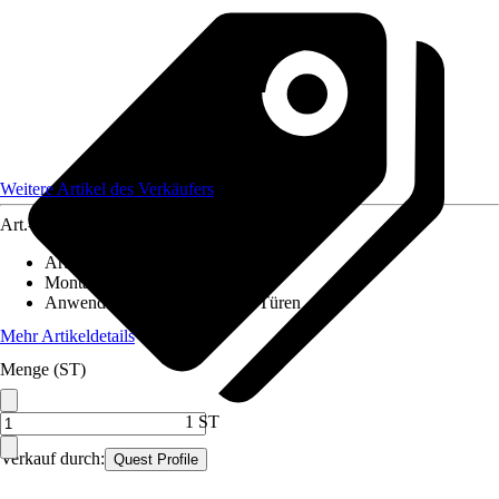
Weitere Artikel des Verkäufers
Art.-Nr.
12585656
Artikeltyp
:
Profil
Montageart
:
Aufputz
Anwendungsbereich
:
Fenster, Türen
Mehr Artikeldetails
Menge (ST)
1 ST
Verkauf durch:
Quest Profile