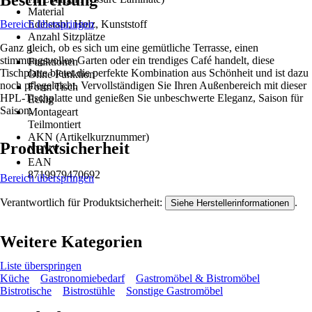
Beschreibung
Material
Bereich überspringen
Edelstahl, Holz, Kunststoff
Anzahl Sitzplätze
Ganz gleich, ob es sich um eine gemütliche Terrasse, einen
1
stimmungsvollen Garten oder ein trendiges Café handelt, diese
Funktionen
Tischplatte bietet die perfekte Kombination aus Schönheit und ist dazu
Ohne Funktion
noch pflegeleicht. Vervollständigen Sie Ihren Außenbereich mit dieser
Form Tisch
HPL-Tischplatte und genießen Sie unbeschwerte Eleganz, Saison für
Eckig
Saison.
Montageart
Teilmontiert
AKN (Artikelkurznummer)
Produktsicherheit
NEVV
EAN
8719979470692
Bereich überspringen
Verantwortlich für Produktsicherheit:
.
Siehe Herstellerinformationen
Weitere Kategorien
Liste überspringen
Küche
Gastronomiebedarf
Gastromöbel & Bistromöbel
Bistrotische
Bistrostühle
Sonstige Gastromöbel