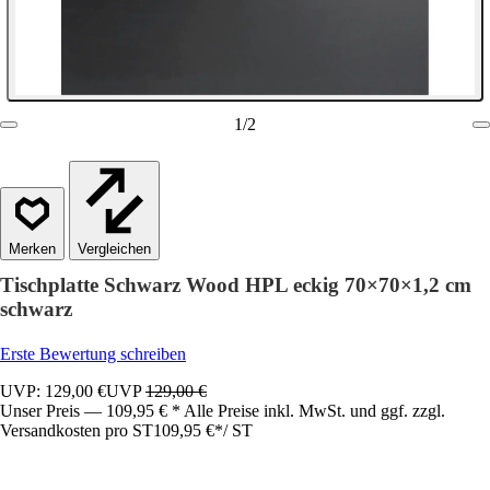
1
/
2
Vergleichen
Tischplatte Schwarz Wood HPL eckig 70×70×1,2 cm
schwarz
Erste Bewertung schreiben
UVP: 129,00 €
UVP
129,00 €
Unser Preis — 109,95 € * Alle Preise inkl. MwSt. und ggf. zzgl.
Versandkosten pro ST
109,95 €
*
/
ST