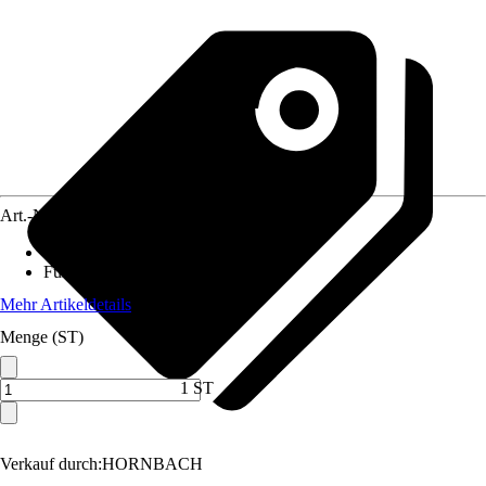
Art.-Nr.
12073715
Gartenmöbelset besteht aus
:
Tisch
Funktionen
:
Ohne Funktion
Mehr Artikeldetails
Menge (ST)
1 ST
Verkauf durch:
HORNBACH