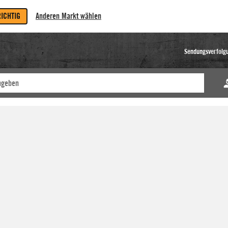
RICHTIG
Anderen Markt wählen
Sendungsverfolg