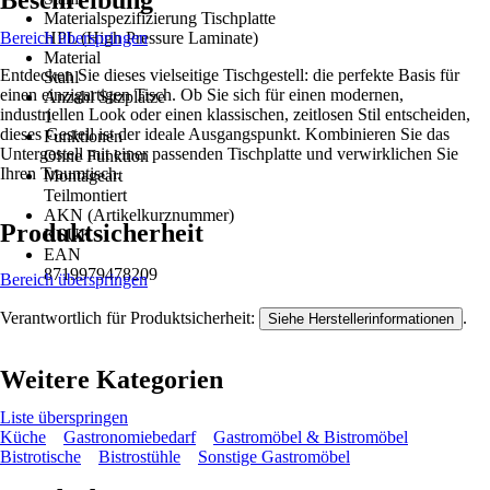
Beschreibung
Materialspezifizierung Tischplatte
Bereich überspringen
HPL (High Pressure Laminate)
Material
Entdecken Sie dieses vielseitige Tischgestell: die perfekte Basis für
Stahl
einen einzigartigen Tisch. Ob Sie sich für einen modernen,
Anzahl Sitzplätze
industriellen Look oder einen klassischen, zeitlosen Stil entscheiden,
1
dieses Gestell ist der ideale Ausgangspunkt. Kombinieren Sie das
Funktionen
Untergestell mit einer passenden Tischplatte und verwirklichen Sie
Ohne Funktion
Ihren Traumtisch.
Montageart
Teilmontiert
AKN (Artikelkurznummer)
Produktsicherheit
KSUK
EAN
8719979478209
Bereich überspringen
Verantwortlich für Produktsicherheit:
.
Siehe Herstellerinformationen
Weitere Kategorien
Liste überspringen
Küche
Gastronomiebedarf
Gastromöbel & Bistromöbel
Bistrotische
Bistrostühle
Sonstige Gastromöbel