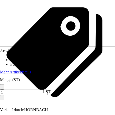
Art.-Nr.
12075637
Gartenmöbelset besteht aus
:
Tisch
Funktionen
:
Ohne Funktion
Mehr Artikeldetails
Menge (ST)
1 ST
Verkauf durch:
HORNBACH