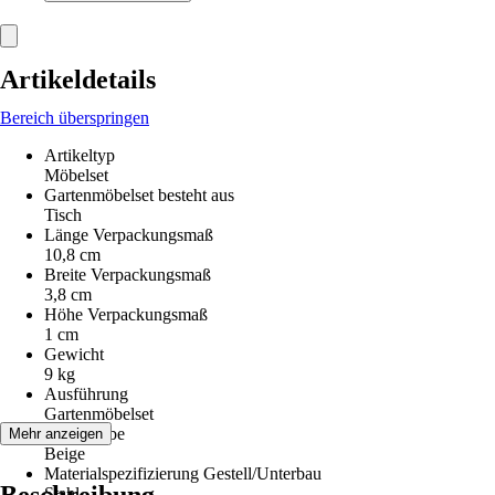
Artikeldetails
Bereich überspringen
Artikeltyp
Möbelset
Gartenmöbelset besteht aus
Tisch
Länge Verpackungsmaß
10,8 cm
Breite Verpackungsmaß
3,8 cm
Höhe Verpackungsmaß
1 cm
Gewicht
9 kg
Ausführung
Gartenmöbelset
Grundfarbe
Mehr anzeigen
Beige
Materialspezifizierung Gestell/Unterbau
Stahl