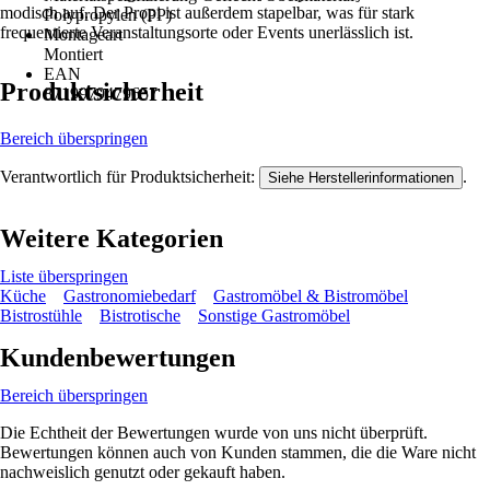
modisch auf. Der Propi ist außerdem stapelbar, was für stark
Polypropylen (PP)
frequentierte Veranstaltungsorte oder Events unerlässlich ist.
Montageart
Montiert
EAN
Produktsicherheit
8719979479657
Bereich überspringen
Verantwortlich für Produktsicherheit:
.
Siehe Herstellerinformationen
Weitere Kategorien
Liste überspringen
Küche
Gastronomiebedarf
Gastromöbel & Bistromöbel
Bistrostühle
Bistrotische
Sonstige Gastromöbel
Kundenbewertungen
Bereich überspringen
Die Echtheit der Bewertungen wurde von uns nicht überprüft.
Bewertungen können auch von Kunden stammen, die die Ware nicht
nachweislich genutzt oder gekauft haben.