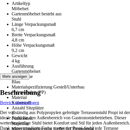
Artikeltyp
Möbelset
Gartenmöbelset besteht aus
Stuhl
Länge Verpackungsmaß
6,7 cm
Breite Verpackungsmaß
4,8 cm
Höhe Verpackungsmaß
9,2 cm
Gewicht
4 kg
Ausführung
Gartenmöbelset
Grundfarbe
Mehr anzeigen
Blau
Materialspezifizierung Gestell/Unterbau
Beschreibung
Polypropylen (PP)
Material
Bereich überspringen
Kunststoff
Anzahl Sitzplätze
Der vollständig aus Polypropylen gefertigte Terrassenstuhl Propi ist der
1
ideale Stuhl für den Außenbereich von Gastronomiebetrieben. Dieser
Funktionen
wetterbeständige Stuhl bietet Komfort und Stil für jeden Außenbereich.
Stapelbar
Dank seiner trendigen Farbe wertet der Propi-Stuhl jede Terrasse
Materialspezifizierung Geflecht/Obermaterial