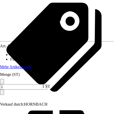
Art.-Nr.
12073704
Gartenmöbelset besteht aus
:
Stuhl
Funktionen
:
Stapelbar
Mehr Artikeldetails
Menge (ST)
1 ST
Verkauf durch:
HORNBACH