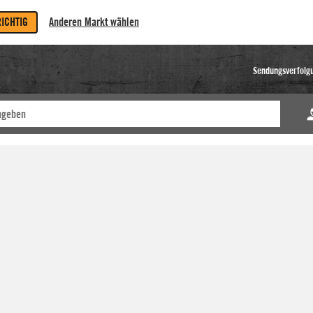
RICHTIG
Anderen Markt wählen
Sendungsverfolg