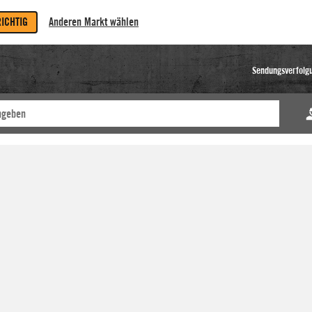
RICHTIG
Anderen Markt wählen
Sendungsverfolg