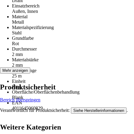
Draht
Einsatzbereich
Außen, Innen
Material
Metall
Materialspezifizierung
Stahl
Grundfarbe
Rot
Durchmesser
2 mm
Materialstärke
2 mm
Gesamtlänge
Mehr anzeigen
25 m
Einheit
Produktsicherheit
Ring
Oberfläche/Oberflächenbehandlung
Blank
Bereich überspringen
EAN
4011645060829
Verantwortlich für Produktsicherheit:
.
Siehe Herstellerinformationen
Weitere Kategorien