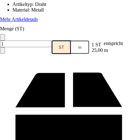
Artikeltyp
:
Draht
Material
:
Metall
Mehr Artikeldetails
Menge (ST)
entspricht
1 ST
ST
m
25,00 m