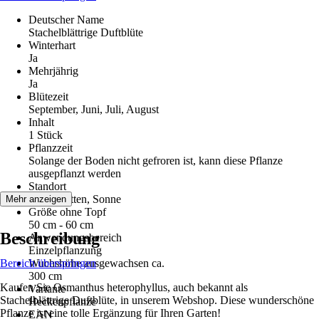
Deutscher Name
Stachelblättrige Duftblüte
Winterhart
Ja
Mehrjährig
Ja
Blütezeit
September, Juni, Juli, August
Inhalt
1 Stück
Pflanzzeit
Solange der Boden nicht gefroren ist, kann diese Pflanze
ausgepflanzt werden
Standort
Halbschatten, Sonne
Mehr anzeigen
Größe ohne Topf
50 cm - 60 cm
Beschreibung
Anwendungsbereich
Einzelpflanzung
Bereich überspringen
Wuchshöhe ausgewachsen ca.
300 cm
Kaufen Sie Osmanthus heterophyllus, auch bekannt als
Variante
Stachelblättrige Duftblüte, in unserem Webshop. Diese wunderschöne
Heckenpflanze
Pflanze ist eine tolle Ergänzung für Ihren Garten!
EAN