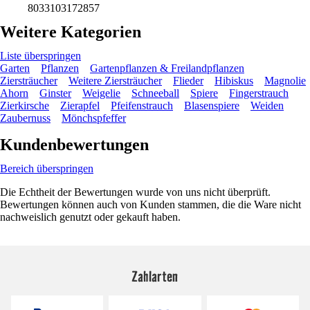
8033103172857
Weitere Kategorien
Liste überspringen
Garten
Pflanzen
Gartenpflanzen & Freilandpflanzen
Ziersträucher
Weitere Ziersträucher
Flieder
Hibiskus
Magnolie
Ahorn
Ginster
Weigelie
Schneeball
Spiere
Fingerstrauch
Zierkirsche
Zierapfel
Pfeifenstrauch
Blasenspiere
Weiden
Zaubernuss
Mönchspfeffer
Kundenbewertungen
Bereich überspringen
Die Echtheit der Bewertungen wurde von uns nicht überprüft.
Bewertungen können auch von Kunden stammen, die die Ware nicht
nachweislich genutzt oder gekauft haben.
Zahlarten