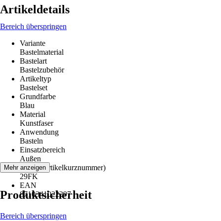
Artikeldetails
Bereich überspringen
Variante
Bastelmaterial
Bastelart
Bastelzubehör
Artikeltyp
Bastelset
Grundfarbe
Blau
Material
Kunstfaser
Anwendung
Basteln
Einsatzbereich
Außen
AKN (Artikelkurznummer)
Mehr anzeigen
29FK
EAN
Produktsicherheit
8710341022297
Bereich überspringen