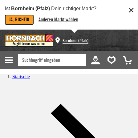
Ist
Bornheim (Pfalz)
Dein richtiger Markt?
JA, RICHTIG
Anderen Markt wählen
Bornheim (Pfalz)
Startseite