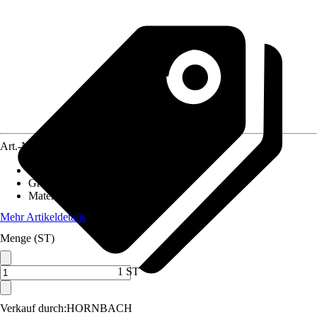
Art.-Nr.
12070168
Artikeltyp
:
Bastelset
Grundfarbe
:
Blau
Material
:
Kunstfaser
Mehr Artikeldetails
Menge (ST)
1 ST
Verkauf durch:
HORNBACH