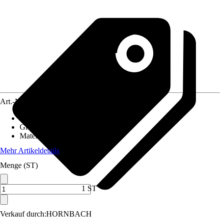
Art.-Nr.
12072627
Artikeltyp
:
Seife
Grundfarbe
:
Transparent
Material
:
Kunststoff
Mehr Artikeldetails
Menge (ST)
1 ST
Verkauf durch:
HORNBACH