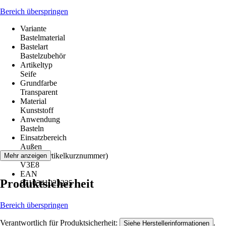
Bereich überspringen
Variante
Bastelmaterial
Bastelart
Bastelzubehör
Artikeltyp
Seife
Grundfarbe
Transparent
Material
Kunststoff
Anwendung
Basteln
Einsatzbereich
Außen
AKN (Artikelkurznummer)
Mehr anzeigen
V3E8
EAN
Produktsicherheit
8710341023225
Bereich überspringen
Verantwortlich für Produktsicherheit:
.
Siehe Herstellerinformationen