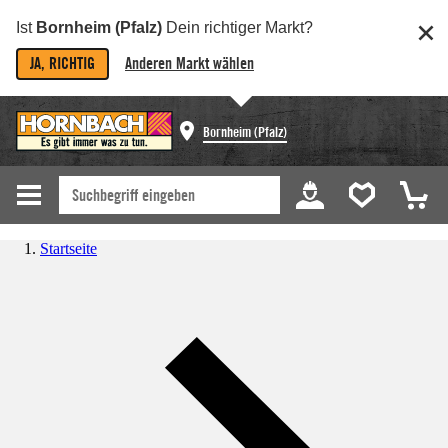
Ist
Bornheim (Pfalz)
Dein richtiger Markt?
JA, RICHTIG
Anderen Markt wählen
Bornheim (Pfalz)
Startseite