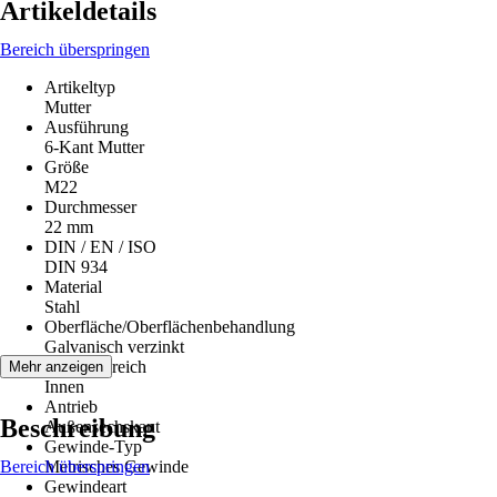
Artikeldetails
Bereich überspringen
Artikeltyp
Mutter
Ausführung
6-Kant Mutter
Größe
M22
Durchmesser
22 mm
DIN / EN / ISO
DIN 934
Material
Stahl
Oberfläche/Oberflächenbehandlung
Galvanisch verzinkt
Einsatzbereich
Mehr anzeigen
Innen
Antrieb
Beschreibung
Außensechskant
Gewinde-Typ
Bereich überspringen
Metrisches Gewinde
Gewindeart