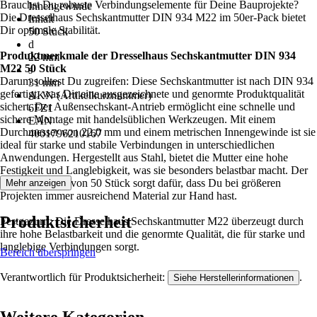
Brauchst Du robuste Verbindungselemente für Deine Bauprojekte?
Innengewinde
Die Dresselhaus Sechskantmutter DIN 934 M22 im 50er-Pack bietet
Inhalt
Dir optimale Stabilität.
50 Stück
d
Produktmerkmale der Dresselhaus Sechskantmutter DIN 934
22 mm
M22 50 Stück
s
Darum solltest Du zugreifen: Diese Sechskantmutter ist nach DIN 934
31 mm
gefertigt, was Dir eine ausgezeichnete und genormte Produktqualität
AKN (Artikelkurznummer)
sichert. Der Außensechskant-Antrieb ermöglicht eine schnelle und
6FZ1
sichere Montage mit handelsüblichen Werkzeugen. Mit einem
EAN
Durchmesser von 22,0 mm und einem metrischen Innengewinde ist sie
4001796210167
ideal für starke und stabile Verbindungen in unterschiedlichen
Anwendungen. Hergestellt aus Stahl, bietet die Mutter eine hohe
Festigkeit und Langlebigkeit, was sie besonders belastbar macht. Der
Packungsinhalt von 50 Stück sorgt dafür, dass Du bei größeren
Mehr anzeigen
Projekten immer ausreichend Material zur Hand hast.
Produktsicherheit
Festgezurrt: Die Dresselhaus Sechskantmutter M22 überzeugt durch
ihre hohe Belastbarkeit und die genormte Qualität, die für starke und
langlebige Verbindungen sorgt.
Bereich überspringen
Verantwortlich für Produktsicherheit:
.
Siehe Herstellerinformationen
Weitere Kategorien