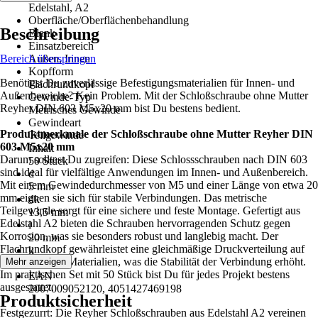
Edelstahl, A2
Oberfläche/Oberflächenbehandlung
Beschreibung
Blank
Einsatzbereich
Bereich überspringen
Außen, Innen
Kopfform
Benötigst Du zuverlässige Befestigungsmaterialien für Innen- und
Flachrundkopf
Außenbereiche? Kein Problem. Mit der Schloßschraube ohne Mutter
Gewinde-Typ
Reyher DIN 603 M5x20 mm bist Du bestens bedient.
Metrisches Gewinde
Gewindeart
Produktmerkmale der Schloßschraube ohne Mutter Reyher DIN
Teilgewinde
603 M5x20 mm
Inhalt
Darum solltest Du zugreifen: Diese Schlossschrauben nach DIN 603
50 Stück
sind ideal für vielfältige Anwendungen im Innen- und Außenbereich.
d
Mit einem Gewindedurchmesser von M5 und einer Länge von etwa 20
5 mm
mm eignen sie sich für stabile Verbindungen. Das metrische
dk
Teilgewinde sorgt für eine sichere und feste Montage. Gefertigt aus
13,5 mm
Edelstahl A2 bieten die Schrauben hervorragenden Schutz gegen
l
Korrosion, was sie besonders robust und langlebig macht. Der
20 mm
Flachrundkopf gewährleistet eine gleichmäßige Druckverteilung auf
k
die befestigten Materialien, was die Stabilität der Verbindung erhöht.
Mehr anzeigen
3,3 mm
Im praktischen Set mit 50 Stück bist Du für jedes Projekt bestens
EAN
ausgestattet.
2007009052120, 4051427469198
Produktsicherheit
Festgezurrt: Die Reyher Schloßschrauben aus Edelstahl A2 vereinen