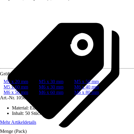
Größe
M5 x 20 mm
M5 x 30 mm
M5 x 50 mm
M5 x 60 mm
M6 x 30 mm
M6 x 40 mm
M6 x 50 mm
M6 x 60 mm
M6 x 80 mm
Art.-Nr.
10563856
Material
:
Edelstahl, A2
Inhalt
:
50 Stück
Mehr Artikeldetails
Menge (Pack)