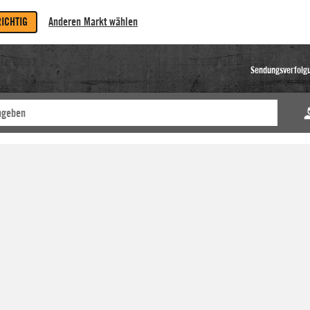
RICHTIG
Anderen Markt wählen
Sendungsverfolg