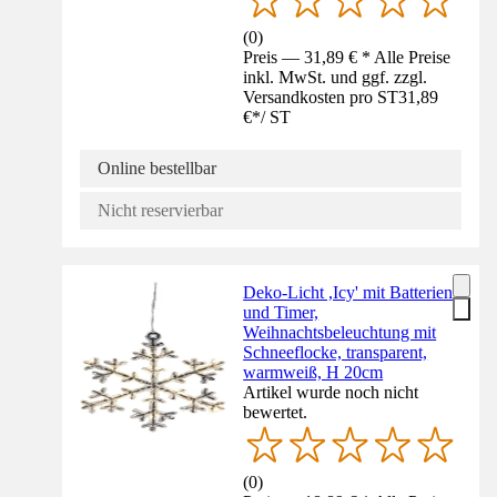
(
0
)
Preis — 31,89 € * Alle Preise
inkl. MwSt. und ggf. zzgl.
Versandkosten pro ST
31,89
€
*
/
ST
Online bestellbar
Nicht reservierbar
Deko-Licht ,Icy' mit Batterien
und Timer,
Weihnachtsbeleuchtung mit
Schneeflocke, transparent,
warmweiß, H 20cm
Artikel wurde noch nicht
bewertet.
(
0
)