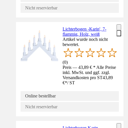
Nicht reservierbar
Lichterbogen -Karin', 7-
flammig, Holz, weiß
Artikel wurde noch nicht
bewertet.
(
0
)
Preis — 43,89 € * Alle Preise
inkl. MwSt. und ggf. zzgl.
Versandkosten pro ST
43,89
€
*
/
ST
Online bestellbar
Nicht reservierbar
Lichterbogen Karin