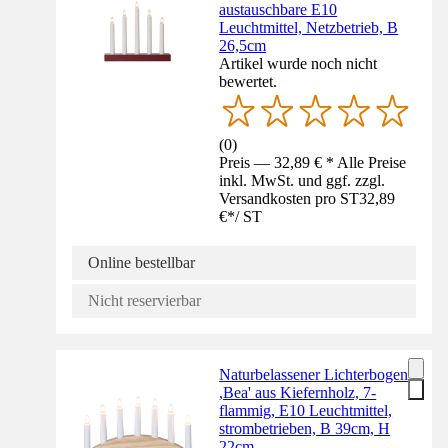
austauschbare E10
Leuchtmittel, Netzbetrieb, B
26,5cm
Artikel wurde noch nicht
bewertet.
(
0
)
Preis — 32,89 € * Alle Preise
inkl. MwSt. und ggf. zzgl.
Versandkosten pro ST
32,89
€
*
/
ST
Online bestellbar
Nicht reservierbar
Naturbelassener Lichterbogen
,Bea' aus Kiefernholz, 7-
flammig, E10 Leuchtmittel,
strombetrieben, B 39cm, H
22cm