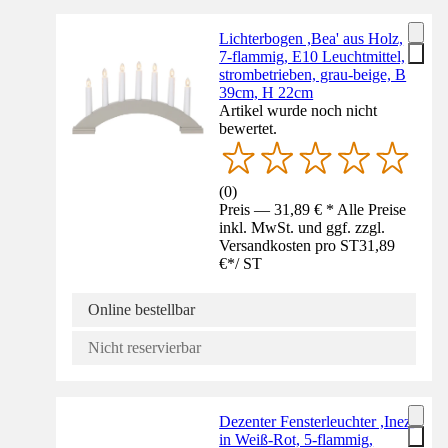
Lichterbogen ,Bea' aus Holz,
7-flammig, E10 Leuchtmittel,
strombetrieben, grau-beige, B
39cm, H 22cm
Artikel wurde noch nicht
bewertet.
(
0
)
Preis — 31,89 € * Alle Preise
inkl. MwSt. und ggf. zzgl.
Versandkosten pro ST
31,89
€
*
/
ST
Online bestellbar
Nicht reservierbar
Dezenter Fensterleuchter ,Inez'
in Weiß-Rot, 5-flammig,