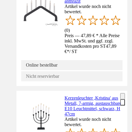
anthrazit
Artikel wurde noch nicht
bewertet.
(
0
)
Preis — 47,89 € * Alle Preise
inkl. MwSt. und ggf. zzgl.
Versandkosten pro ST
47,89
€
*
/
ST
Online bestellbar
Nicht reservierbar
Kerzenleuchter ,Kristina' aus
Metall, 7-armig, austauschbare
E10 Leuchtmittel, schwarz, H
47cm
Artikel wurde noch nicht
bewertet.