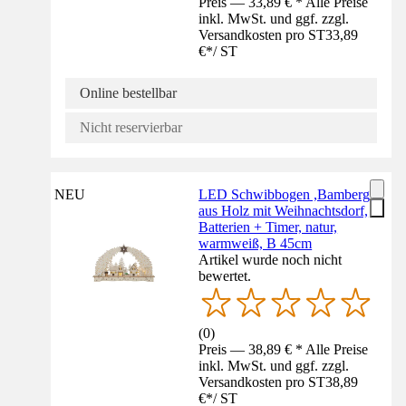
Preis — 33,89 € * Alle Preise
inkl. MwSt. und ggf. zzgl.
Versandkosten pro ST
33,89
€
*
/
ST
Online bestellbar
Nicht reservierbar
NEU
LED Schwibbogen ,Bamberg'
aus Holz mit Weihnachtsdorf,
Batterien + Timer, natur,
warmweiß, B 45cm
Artikel wurde noch nicht
bewertet.
(
0
)
Preis — 38,89 € * Alle Preise
inkl. MwSt. und ggf. zzgl.
Versandkosten pro ST
38,89
€
*
/
ST