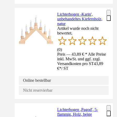
Lichterbogen -Karin',
unbehandeltes Kiefernholz,
natur
Artikel wurde noch nicht
bewertet.
(
0
)
Preis — 43,89 € * Alle Preise
inkl. MwSt. und ggf. zzgl.
Versandkosten pro ST
43,89
€
*
/
ST
Online bestellbar
Nicht reservierbar
Lichterbogen ,Pagod', 5-
flammig, Holz, beige