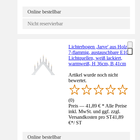
Online bestellbar
Nicht reservierbar
Lichterbogen ,Jarve' aus Holz,
7-flammig, austauschbare E10
Lichtquellen, weiß lackiert,
warmweiß, H 36cm, B 41cm
Artikel wurde noch nicht
bewertet.
(
0
)
Preis — 41,89 € * Alle Preise
inkl. MwSt. und ggf. zzgl.
Versandkosten pro ST
41,89
€
*
/
ST
Online bestellbar