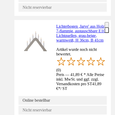
Nicht reservierbar
Lichterbogen ,Jarve' aus Holz,
7-flammig, austauschbare E10
Lichtquellen, grau-beige,
warmweiß, H 36cm, B 41cm
Artikel wurde noch nicht
bewertet.
(
0
)
Preis — 41,89 € * Alle Preise
inkl. MwSt. und ggf. zzgl.
Versandkosten pro ST
41,89
€
*
/
ST
Online bestellbar
Nicht reservierbar