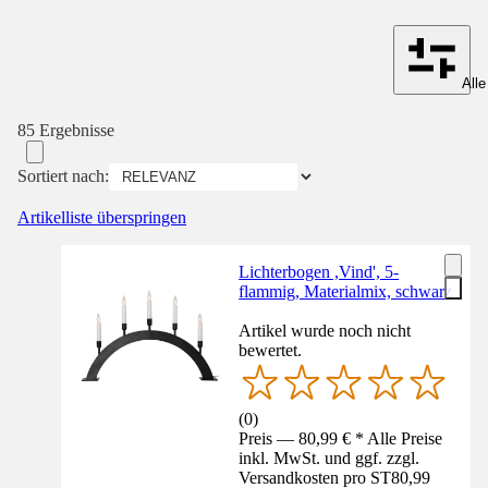
Alle
85 Ergebnisse
Sortiert nach:
Artikelliste überspringen
Lichterbogen ,Vind', 5-
flammig, Materialmix, schwarz
Artikel wurde noch nicht
bewertet.
(
0
)
Preis — 80,99 € * Alle Preise
inkl. MwSt. und ggf. zzgl.
Versandkosten pro ST
80,99