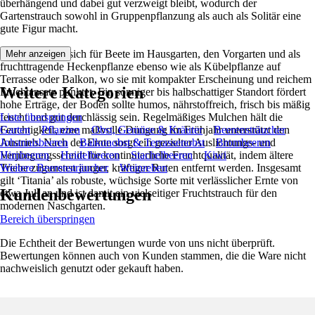
überhängend und dabei gut verzweigt bleibt, wodurch der
Gartenstrauch sowohl in Gruppenpflanzung als auch als Solitär eine
gute Figur macht.
‘Titania’ eignet sich für Beete im Hausgarten, den Vorgarten und als
Mehr anzeigen
fruchttragende Heckenpflanze ebenso wie als Kübelpflanze auf
Terrasse oder Balkon, wo sie mit kompakter Erscheinung und reichem
Weitere Kategorien
Fruchtansatz punktet. Ein sonniger bis halbschattiger Standort fördert
hohe Erträge, der Boden sollte humos, nährstoffreich, frisch bis mäßig
feucht und gut durchlässig sein. Regelmäßiges Mulchen hält die
Liste überspringen
Feuchtigkeit, eine maßvolle Düngung im Frühjahr unterstützt den
Garten
Pflanzen
Obst, Gemüse & Kräuter
Beerensträucher
Austrieb. Nach der Ernte sorgt ein gezielter Auslichtungs- und
Johannisbeeren
Balkonobst & Terrassenobst
Brombeeren
Verjüngungsschnitt für kontinuierliche Fruchtqualität, indem ältere
Himbeeren
Heidelbeeren
Stachelbeeren
Kiwi
Triebe zugunsten junger, kräftiger Ruten entfernt werden. Insgesamt
Weitere Beerensträucher
Weinreben
gilt ‘Titania’ als robuste, wüchsige Sorte mit verlässlicher Ernte von
Kundenbewertungen
etwa Juli an und ist damit ein vielseitiger Fruchtstrauch für den
modernen Naschgarten.
Bereich überspringen
Die Echtheit der Bewertungen wurde von uns nicht überprüft.
Bewertungen können auch von Kunden stammen, die die Ware nicht
nachweislich genutzt oder gekauft haben.