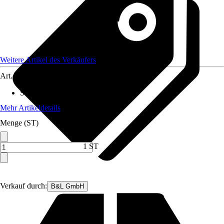
Weitere Artikel des Verkäufers
Art.-Nr.
12404016
Standort
:
Sonne
Mehr Artikeldetails
Menge (ST)
1 ST
Verkauf durch:
B&L GmbH