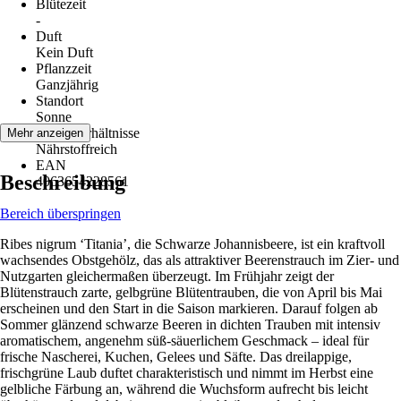
Blütezeit
-
Duft
Kein Duft
Pflanzzeit
Ganzjährig
Standort
Sonne
Bodenverhältnisse
Mehr anzeigen
Nährstoffreich
EAN
Beschreibung
4063654228561
Bereich überspringen
Ribes nigrum ‘Titania’, die Schwarze Johannisbeere, ist ein kraftvoll
wachsendes Obstgehölz, das als attraktiver Beerenstrauch im Zier- und
Nutzgarten gleichermaßen überzeugt. Im Frühjahr zeigt der
Blütenstrauch zarte, gelbgrüne Blütentrauben, die von April bis Mai
erscheinen und den Start in die Saison markieren. Darauf folgen ab
Sommer glänzend schwarze Beeren in dichten Trauben mit intensiv
aromatischem, angenehm süß-säuerlichem Geschmack – ideal für
frische Nascherei, Kuchen, Gelees und Säfte. Das dreilappige,
frischgrüne Laub duftet charakteristisch und nimmt im Herbst eine
gelbliche Färbung an, während die Wuchsform aufrecht bis leicht