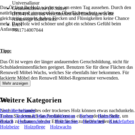
Universallasur
Das Öl lässt Ihr Holz wieder wie am ersten Tag aussehen. Durch den
Gefahrenhinweise (H-Sätze)
natürlichen und atmungsaktiven Oberflächenschutz welcher
(H304) Kann bei Verschlucken und Eindringen in die
gleichzeitig entsteht, haben Flecken und Flüssigkeiten keine Chance
Atemwege tödlich sein.
mehr. Das Holz wird schöner und gibt ein schönes Gefühl beim
EAN
Anfassen.
7611714007044
Tipp:
Das Öl ist wegen der länger andauernden Geruchsbildung, nicht für
Schubladeninnenflächen geeignet. Benutzen Sie für diese Flächen das
Renuwell Möbel-Wachs, welches Sie ebenfalls hier bekommen. Für
lackierte Möbel den Renuwell Möbel-Regenerator verwenden.
Mehr anzeigen
Weitere Kategorien
Test:
Noch nie behandeltes oder trockenes Holz können etwas nachdunkeln.
Liste überspringen
Testen Sie demnach das Produkt erst an einer verdeckten Stelle, um
Farben, Tapeten & Wandverkleidungen
Farben
Holzschutz
danach zu schauen, ob der Effekt für Sie zufrieden stellend ist.
Holzöl
Holzgrundierung
Holzlasuren
Holzfarben
Kreidefarben
Holzbeize
Holzpflege
Holzwachs