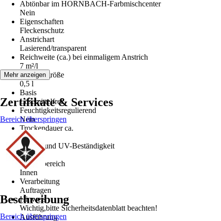
Abtönbar im HORNBACH-Farbmischcenter
Nein
Eigenschaften
Fleckenschutz
Anstrichart
Lasierend/transparent
Reichweite (ca.) bei einmaligem Anstrich
7 m²/l
Gebindegröße
Mehr anzeigen
0,5 l
Basis
Zertifikate & Services
Lösemittelfrei
Feuchtigkeitsregulierend
Bereich überspringen
Nein
Trockendauer ca.
0,5 h
Wetter- und UV-Beständigkeit
Nein
Einsatzbereich
Innen
Verarbeitung
Auftragen
Beschreibung
Hinweis
Wichtig,bitte Sicherheitsdatenblatt beachten!
Bereich überspringen
Ausführung