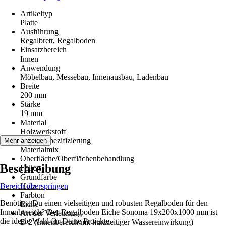
Artikeltyp
Platte
Ausführung
Regalbrett, Regalboden
Einsatzbereich
Innen
Anwendung
Möbelbau, Messebau, Innenausbau, Ladenbau
Breite
200 mm
Stärke
19 mm
Material
Holzwerkstoff
Materialspezifizierung
Mehr anzeigen
Materialmix
Oberfläche/Oberflächenbehandlung
Beschreibung
Foliert
Grundfarbe
Bereich überspringen
Holz
Farbton
Benötigst Du einen vielseitigen und robusten Regalboden für den
Eiche
Innenbereich? Der Regalboden Eiche Sonoma 19x200x1000 mm ist
Art der Verleimung
die ideale Wahl für Deine Projekte.
D 2 (Innenbereich mit kurzzeitiger Wassereinwirkung)