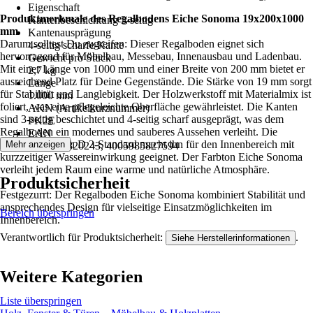
Eigenschaft
Produktmerkmale des Regalbodens Eiche Sonoma 19x200x1000
Kantenbeschichtung 3-seitig
mm
Kantenausprägung
Darum solltest Du zugreifen: Dieser Regalboden eignet sich
4-seitig scharfe Kante
hervorragend für Möbelbau, Messebau, Innenausbau und Ladenbau.
Gewicht pro Stück
Mit einer Länge von 1000 mm und einer Breite von 200 mm bietet er
2,7 kg
ausreichend Platz für Deine Gegenstände. Die Stärke von 19 mm sorgt
Länge
für Stabilität und Langlebigkeit. Der Holzwerkstoff mit Materialmix ist
1.000 mm
foliert, was eine pflegeleichte Oberfläche gewährleistet. Die Kanten
AKN (Artikelkurznummer)
sind 3-seitig beschichtet und 4-seitig scharf ausgeprägt, was dem
PK2E
Regalboden ein modernes und sauberes Aussehen verleiht. Die
EAN
Verleimung nach D 2-Standard macht ihn für den Innenbereich mit
Mehr anzeigen
4005985820243, 4005985827594
kurzzeitiger Wassereinwirkung geeignet. Der Farbton Eiche Sonoma
verleiht jedem Raum eine warme und natürliche Atmosphäre.
Produktsicherheit
Festgezurrt: Der Regalboden Eiche Sonoma kombiniert Stabilität und
ansprechendes Design für vielseitige Einsatzmöglichkeiten im
Bereich überspringen
Innenbereich.
Verantwortlich für Produktsicherheit:
.
Siehe Herstellerinformationen
Weitere Kategorien
Liste überspringen