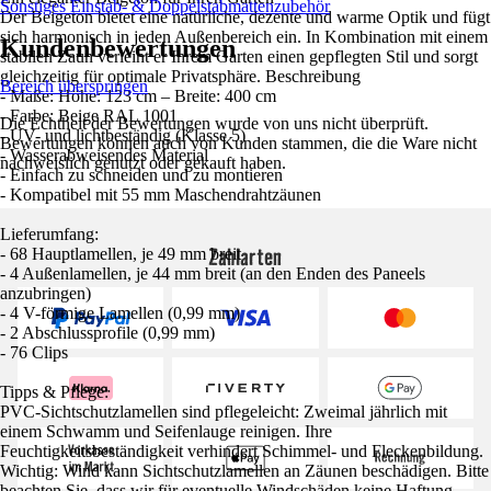
Sonstiges Einstab- & Doppelstabmattenzubehör
Der Beigeton bietet eine natürliche, dezente und warme Optik und fügt
sich harmonisch in jeden Außenbereich ein. In Kombination mit einem
Kundenbewertungen
stabilen Zaun verleiht er Ihrem Garten einen gepflegten Stil und sorgt
gleichzeitig für optimale Privatsphäre. Beschreibung
Bereich überspringen
- Maße: Höhe: 123 cm – Breite: 400 cm
- Farbe: Beige RAL 1001
Die Echtheit der Bewertungen wurde von uns nicht überprüft.
- UV- und lichtbeständig (Klasse 5)
Bewertungen können auch von Kunden stammen, die die Ware nicht
- Wasserabweisendes Material
nachweislich genutzt oder gekauft haben.
- Einfach zu schneiden und zu montieren
- Kompatibel mit 55 mm Maschendrahtzäunen
Lieferumfang:
Zahlarten
- 68 Hauptlamellen, je 49 mm breit
- 4 Außenlamellen, je 44 mm breit (an den Enden des Paneels
anzubringen)
- 4 V-förmige Lamellen (0,99 mm)
- 2 Abschlussprofile (0,99 mm)
- 76 Clips
Tipps & Pflege:
PVC-Sichtschutzlamellen sind pflegeleicht: Zweimal jährlich mit
einem Schwamm und Seifenlauge reinigen. Ihre
Feuchtigkeitsbeständigkeit verhindert Schimmel- und Fleckenbildung.
Wichtig: Wind kann Sichtschutzlamellen an Zäunen beschädigen. Bitte
beachten Sie, dass wir für eventuelle Windschäden keine Haftung