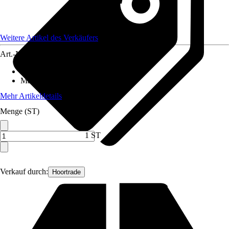
Weitere Artikel des Verkäufers
Art.-Nr.
12589758
Anwendungsbereich
:
Sichtschutzmatte
Material
:
Kunststoff
Mehr Artikeldetails
Menge (ST)
1 ST
Verkauf durch:
Hoortrade