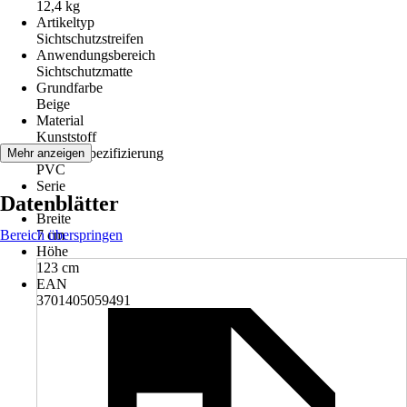
12,4 kg
Artikeltyp
Sichtschutzstreifen
Anwendungsbereich
Sichtschutzmatte
Grundfarbe
Beige
Material
Kunststoff
Materialspezifizierung
Mehr anzeigen
PVC
Serie
Datenblätter
-
Breite
Bereich überspringen
7 cm
Höhe
123 cm
EAN
3701405059491