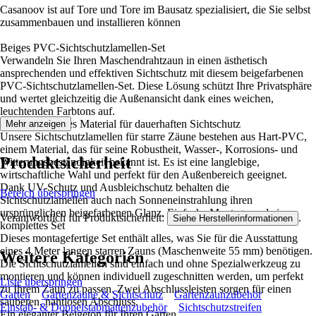
Casanoov ist auf Tore und Tore im Bausatz spezialisiert, die Sie selbst
zusammenbauen und installieren können
Beiges PVC-Sichtschutzlamellen-Set
Verwandeln Sie Ihren Maschendrahtzaun in einen ästhetisch
ansprechenden und effektiven Sichtschutz mit diesem beigefarbenen
PVC-Sichtschutzlamellen-Set. Diese Lösung schützt Ihre Privatsphäre
und wertet gleichzeitig die Außenansicht dank eines weichen,
leuchtenden Farbtons auf.
Ein zuverlässiges Material für dauerhaften Sichtschutz
Mehr anzeigen
Unsere Sichtschutzlamellen für starre Zäune bestehen aus Hart-PVC,
einem Material, das für seine Robustheit, Wasser-, Korrosions- und
Produktsicherheit
Witterungsbeständigkeit bekannt ist. Es ist eine langlebige,
wirtschaftliche Wahl und perfekt für den Außenbereich geeignet.
Dank UV-Schutz und Ausbleichschutz behalten die
Bereich überspringen
Sichtschutzlamellen auch nach Sonneneinstrahlung ihren
ursprünglichen beigefarbenen Glanz. Einfache Montage und ein
Verantwortlich für Produktsicherheit:
.
Siehe Herstellerinformationen
komplettes Set
Dieses montagefertige Set enthält alles, was Sie für die Ausstattung
eines 4 Meter langen starren Zauns (Maschenweite 55 mm) benötigen.
Weitere Kategorien
Die Sichtschutzlamellen sind einfach und ohne Spezialwerkzeug zu
montieren und können individuell zugeschnitten werden, um perfekt
Liste überspringen
zu Ihrem Zaun zu passen. Zwei Abschlussleisten sorgen für einen
Garten
Gartenzäune & Sichtschutz
Gartenzaunzubehör
sauberen, nahtlosen Abschluss.
Einstab- & Doppelstabmattenzubehör
Sichtschutzstreifen
Ein eleganter Beigeton für Ihren Garten