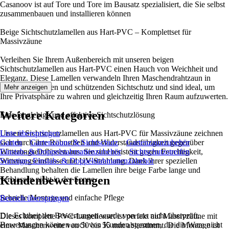
Casanoov ist auf Tore und Tore im Bausatz spezialisiert, die Sie selbst
zusammenbauen und installieren können
Beige Sichtschutzlamellen aus Hart-PVC – Komplettset für
Massivzäune
Verleihen Sie Ihrem Außenbereich mit unseren beigen
Sichtschutzlamellen aus Hart-PVC einen Hauch von Weichheit und
Eleganz. Diese Lamellen verwandeln Ihren Maschendrahtzaun in
einen ästhetischen und schützenden Sichtschutz und sind ideal, um
Mehr anzeigen
Ihre Privatsphäre zu wahren und gleichzeitig Ihren Raum aufzuwerten.
Weitere Kategorien
Eine langlebige und effektive Sichtschutzlösung
Unsere Sichtschutzlamellen aus Hart-PVC für Massivzäune zeichnen
Liste überspringen
sich durch ihre Robustheit und Widerstandsfähigkeit gegenüber
Garten
Gartenzäune & Sichtschutz
Gartenzaunzubehör
Witterungseinflüssen aus: Sie sind resistent gegen Feuchtigkeit,
Einstab- & Doppelstabmattenzubehör
Sichtschutzstreifen
Witterungseinflüsse und UV-Strahlung. Dank ihrer speziellen
Sonstiges Einstab- & Doppelstabmattenzubehör
Behandlung behalten die Lamellen ihre beige Farbe lange und
Kundenbewertungen
verblassen nicht in der Sonne.
Schnelle Montage und einfache Pflege
Bereich überspringen
Die Echtheit der Bewertungen wurde von uns nicht überprüft.
Dieses komplette PVC-Lamellenset ist perfekt auf Massivzäune mit
Bewertungen können auch von Kunden stammen, die die Ware nicht
einer Maschenweite von 50 bis 55 mm abgestimmt. Die Montage ist