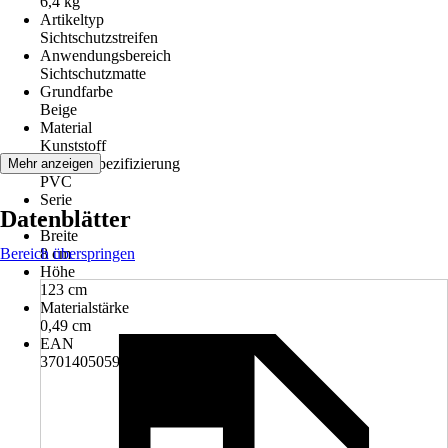
6,4 kg
Artikeltyp
Sichtschutzstreifen
Anwendungsbereich
Sichtschutzmatte
Grundfarbe
Beige
Material
Kunststoff
Materialspezifizierung
Mehr anzeigen
PVC
Serie
Datenblätter
-
Breite
Bereich überspringen
8 cm
Höhe
123 cm
Materialstärke
0,49 cm
EAN
3701405059484