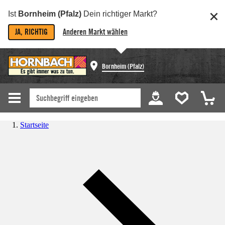
Ist
Bornheim (Pfalz)
Dein richtiger Markt?
JA, RICHTIG
Anderen Markt wählen
Bornheim (Pfalz)
Startseite