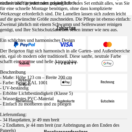
nachweislich genutzt oder gekauft haben.
einfach und für jedermann zugänglich: Jedes Set enthält alles, was Sie
für eine schnelle Montage benötigen, ohne dass komplizierte
Werkzeuge erforderlich sind. Die Lamellen lassen sich zudem leicht
auf die gewünschte Größe zuschneiden. Die Pflege ist ebenso einfach:
Zweimal jährlich mit einem Schwamm und Seifenwasser reinigen
Zahlarten
genügt, und Ihre Sichtschutzlamellen sehen immer wie neu aus.
Ein schlichtes und harmonisches Design
Der Beigeton fügt sich harmonisch in alle Garten- und Außenbereiche
ein, egal ob modern oder traditionell. Diese sanfte, neutrale Farbe
schafft eine warme und helle Atmosphäre.
Beschreibung
- Maße: Höhe 123 cm – Breite 200 cm
- Farbe: Beige RAL 1001
- UV-beständig
- Erhöhte Lichtbeständigkeit (Klasse 5)
- Wasserfestes PVC-Material
- Einfach zu montieren und zu pflegen
Lieferumfang:
- 34 Hauptlatten, je 49 mm breit
- 2 Endlatten, je 44 mm breit (zur Anbringung an den Enden des
Paneels)