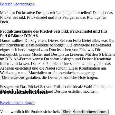
Bereich überspringen
Möchtest Du kreative Designs mit Leichtigkeit erstellen? Dann ist das
Prickel-Set inkl. Prickelnadel und Filz Pad genau das Richtige für
Dich.
Produktmerkmale des Prickel-Sets inkl. Prickelnadel und Filz
Pad 6 Blätter DIN A6
Darum solltest Du zugreifen: Dieses Set von Folia bietet alles, was Du
für individuelle Bastelprojekte benötigst. Die enthaltene Prickelnadel
eignet sich hervorragend zum Durchstechen von Filz, was Dir
ermöglicht, präzise Muster und Designs zu kreieren. Mit den 6 Blättern
im DIN A6-Format kannst Du sofort loslegen und Deiner Kreativität
freien Lauf lassen. Das Filz Pad bietet eine stabile Unterlage, die das
Arbeiten erleichtert und die Nadel schont. Diese Kombination aus
Werkzeugen und Materialien macht es einfach, einzigartige
Kunstwerke zu gestalten, die Deine persönliche Note tragen.
Mehr anzeigen
Festgezurrt: Das Prickel-Set von Folia ist die ideale Wahl für alle, die
Produktsicherheit
mühelos individuelle Muster und Designs erstellen möchten.
Bereich überspringen
Verantwortlich für Produktsicherheit:
.
Siehe Herstellerinformationen