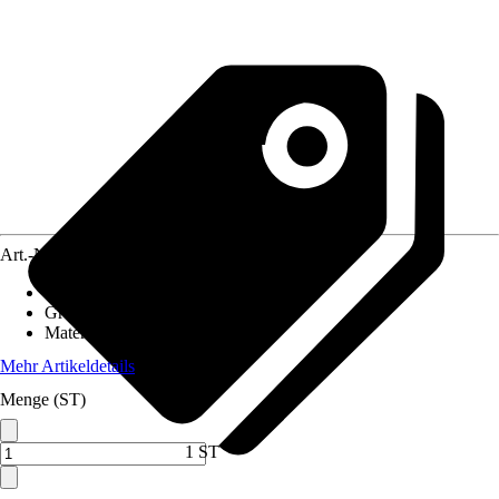
Art.-Nr.
12398880
Artikeltyp
:
Bastelzubehör
Grundfarbe
:
Lila, Grün, Blau
Material
:
Kunststoff
Mehr Artikeldetails
Menge (ST)
1 ST