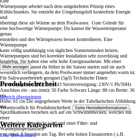
Eine
Wärmepumpe arbeitet nach dem umgekehrten Prinzip eines
Kühlschrankes. Sie entzieht der Umgebungsluft kostenfreie Energie
und
überträgt diese als Wärme an dein Poolwasser. Gute Gründe für
eine hochwertige Wärmepumpe: Du kannst die Wassertemperatur
genau
einstellen und den Wärmprozess besser kontrollieren. Eine
Wärmepumpe
kann völlig unabhängig von täglichen Sonnenstunden heizen.
Wärmepumpen sind bei korrekter Installation sehr zuverlässig und
langlebig. Sie haben eine sehr hohe Energieausbeute. Mit einer
Wärmepumpe kannst du früher in die Saison starten und sie auch
Mehr anzeigen
wesentlich verlängern, da dein Poolwasser immer angenehm warm ist.
Für Salzwasserbetrieb geeignet (5g/l) Technische Daten
Produktsicherheit
Einsatztemperatur (℃): 0 bis 43 Stromversorgung: 230V/1 Ph/50Hz
Anschluss ein - aus (mm): 50 Farbe Schwarz Länge: 88 cm Breite: 36
cm
Bereich überspringen
Höhe: 61 cm Die angegebenen Werte in der Tabellarischen Abbildung
der
Verantwortlich für Produktsicherheit:
.
Siehe Herstellerinformationen
Spezifikationen beziehen sich auf ein Schwimmbecken, welches mit
einer
Thermoplane abgedeckt wird und einer Filter- und
Weitere Kategorien
Wärmepumpenlaufzeit
von mind. 8 Stunden am Tag. Bei sehr hohen Einsatzorten ( z.B.
Liste überspringen