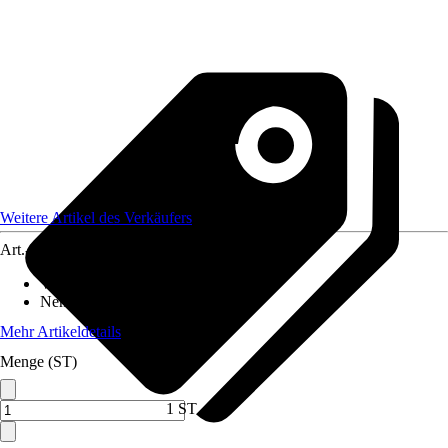
Weitere Artikel des Verkäufers
Art.-Nr.
10557651
Variante
:
Luft/Wasser
Nennwärmeleistung
:
8 kW
Mehr Artikeldetails
Menge (ST)
1 ST