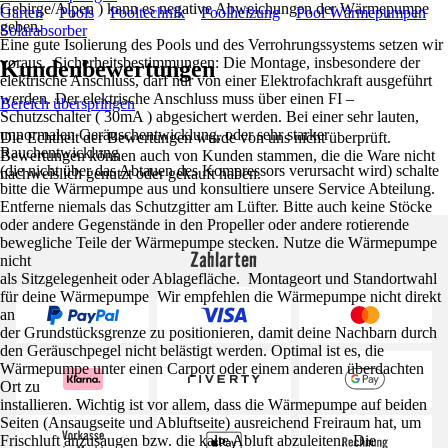
Gebirge/Alpen ) kann es negative Abweichungen der Wärmepumpe
Garten
Pools
Pooltechnik
Poolheizung
Pool Wärmepumpen
geben.
Solarabsorber
Eine gute Isolierung des Pools und des Verrohrungssystems setzen wir
voraus. Sicherheitsbestimmungen: Die Montage, insbesondere der
Kundenbewertungen
elektrische Anschluss, darf nur von einer Elektrofachkraft ausgeführt
werden. Der elektrische Anschluss muss über einen FI –
Bereich überspringen
Schutzschalter ( 30mA ) abgesichert werden. Bei einer sehr lauten,
unnormalen Geräuschentwicklung, oder sehr starker
Die Echtheit der Bewertungen wurde von uns nicht überprüft.
Rauchentwicklung
Bewertungen können auch von Kunden stammen, die die Ware nicht
(die nicht über das Abtauen des Kompressors verursacht wird) schalte
nachweislich genutzt oder gekauft haben.
bitte die Wärmepumpe aus und konsultiere unsere Service Abteilung.
Entferne niemals das Schutzgitter am Lüfter. Bitte auch keine Stöcke
oder andere Gegenstände in den Propeller oder andere rotierende
bewegliche Teile der Wärmepumpe stecken. Nutze die Wärmepumpe
Zahlarten
nicht
als Sitzgelegenheit oder Ablagefläche. Montageort und Standortwahl
für deine Wärmepumpe Wir empfehlen die Wärmepumpe nicht direkt
an
der Grundstücksgrenze zu positionieren, damit deine Nachbarn durch
den Geräuschpegel nicht belästigt werden. Optimal ist es, die
Wärmepumpe unter einen Carport oder einem anderen überdachten
Ort zu
installieren. Wichtig ist vor allem, dass die Wärmepumpe auf beiden
Seiten (Ansaugseite und Abluftseite) ausreichend Freiraum hat, um
Frischluft anzusaugen bzw. die kalte Abluft abzuleiten. Die