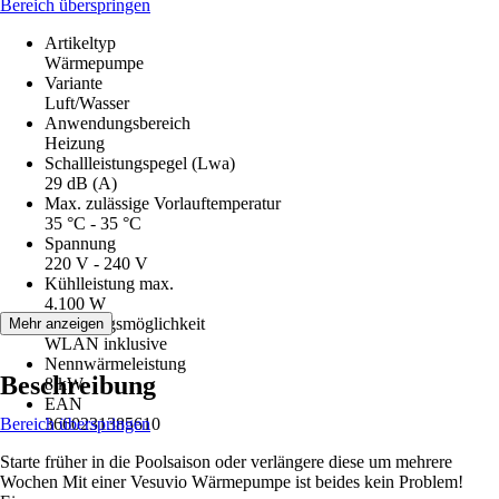
Bereich überspringen
Artikeltyp
Wärmepumpe
Variante
Luft/Wasser
Anwendungsbereich
Heizung
Schallleistungspegel (Lwa)
29 dB (A)
Max. zulässige Vorlauftemperatur
35 °C - 35 °C
Spannung
220 V - 240 V
Kühlleistung max.
4.100 W
Steuerungsmöglichkeit
Mehr anzeigen
WLAN inklusive
Nennwärmeleistung
Beschreibung
8 kW
EAN
Bereich überspringen
3660231385610
Starte früher in die Poolsaison oder verlängere diese um mehrere
Wochen Mit einer Vesuvio Wärmepumpe ist beides kein Problem!