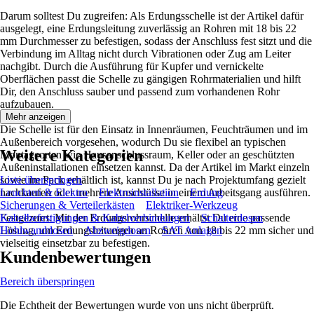
Darum solltest Du zugreifen: Als Erdungsschelle ist der Artikel dafür
ausgelegt, eine Erdungsleitung zuverlässig an Rohren mit 18 bis 22
mm Durchmesser zu befestigen, sodass der Anschluss fest sitzt und die
Verbindung im Alltag nicht durch Vibrationen oder Zug am Leiter
nachgibt. Durch die Ausführung für Kupfer und vernickelte
Oberflächen passt die Schelle zu gängigen Rohrmaterialien und hilft
Dir, den Anschluss sauber und passend zum vorhandenen Rohr
aufzubauen.
Mehr anzeigen
Die Schelle ist für den Einsatz in Innenräumen, Feuchträumen und im
Außenbereich vorgesehen, wodurch Du sie flexibel an typischen
Weitere Kategorien
Montageorten wie Hausanschlussraum, Keller oder an geschützten
Außeninstallationen einsetzen kannst. Da der Artikel im Markt einzeln
sowie im Pack erhältlich ist, kannst Du je nach Projektumfang gezielt
Liste überspringen
nachkaufen oder mehrere Anschlüsse in einem Arbeitsgang ausführen.
Leuchten & Elektro
Elektroinstallation
Erdung
Sicherungen & Verteilerkästen
Elektriker-Werkzeug
Festgezurrt: Mit der Erdungsrohrschelle erhältst Du eine passende
Kabelbefestigungen & Kabelverbindungen
Schalterdosen
Lösung, um Erdungsleitungen an Rohren von 18 bis 22 mm sicher und
Hohlwanddosen
Abzweigdosen
SAT Anlagen
vielseitig einsetzbar zu befestigen.
Kundenbewertungen
Bereich überspringen
Die Echtheit der Bewertungen wurde von uns nicht überprüft.