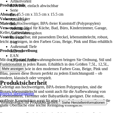
Artikelvorteil
Produktdetails
BPA-Frei, einfach abwischbar
Serie
Abmaße
: 45.5 cm x 33.5 cm x 15.5 cm
Love
Volumen
: 19 Liter
Artikeltyp
Material
: Hochwertiger, BPA-freier Kunststoff (Polypropylen)
Box
Verwendung
: Ideal für Küche, Bad, Büro, Kinderzimmer, Garage,
Ausführung
Keller, Gartenhaus
Aufbewahrungsbox
Vorteile
: Stapelbar, mit passendem Deckel, lebensmittelecht, robust,
Gewicht
leicht zu reinigen, in den Farben Grau, Beige, Pink und Blau erhältlich
1 kg
Außenmaß Tiefe
Produktbeschreibung
33,5 cm
EAN
Mit den Plastard Aufbewahrungsboxen bringen Sie Ordnung, Stil und
4262468631998
Funktionalität in jeden Raum. Erhältlich in den Größen 7,5L, 12,5L,
19L und 31L sowie in den modernen Farben Grau, Beige, Pink und
Mehr anzeigen
Blau, passen diese Boxen perfekt zu jedem Einrichtungsstil – ob
modern, klassisch oder verspielt.
Produktsicherheit
Gefertigt aus hochwertigem, BPA-freiem Polypropylen, sind die
Boxen lebensmittelecht und somit auch für die Aufbewahrung von
Bereich überspringen
Lebensmitteln, Tierfutter oder Babyartikeln geeignet. Die robuste,
stoßfeste Konstruktion sorgt für eine lange Lebensdauer, während die
Verantwortlich für Produktsicherheit:
.
Siehe Herstellerinformationen
glatte Oberfläche eine leichte Reinigung ermöglicht.