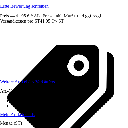
Erste Bewertung schreiben
Preis — 41,95 € * Alle Preise inkl. MwSt. und ggf. zzgl.
Versandkosten pro ST
41,95 €
*
/
ST
Weitere Artikel des Verkäufers
Art.-Nr.
12589800
Fassungsvermögen
:
19 l
Material
:
Kunststoff
Mehr Artikeldetails
Menge (ST)