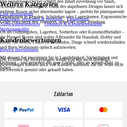
Der passgenaue Deckel schützt den Inhalt zuverlässig vor Staub,
Weitere Kategorien
Schmutz und Feuchtigkeit. Dank des stapelbaren Designs lassen sich
mehrere Boxen sicher übereinander lagern – perfekt für platzsparende
Liste überspringen
Organisation in Regalen, Schränken oder Lagerräumen. Ergonomische
Maschinen, Werkzeug & Werkstatt
Einlagerung
Griffe erleichtern den Transport, selbst bei voller Beladung.
Aufbewahrungsboxen
Organizer & Kleinteilemagazine
Werkzeugkoffer
Ob als Ordnungsbox, Lagerbox, Sortierbox oder Kunststoffbehälter –
die Plastard Boxen sind wahre Allrounder für Haushalt, Hobby und
Kundenbewertungen
Beruf. Sie helfen, Chaos zu vermeiden, Dinge schnell wiederzufinden
und Ihren Wohnraum optisch aufzuwerten.
Bereich überspringen
Mit diesem Set investieren Sie in Langlebigkeit, Vielseitigkeit und
Die Echtheit der Bewertungen wurde von uns nicht überprüft.
Ordnung – und genießen das gute Gefühl, alles an seinem Platz zu
Bewertungen können auch von Kunden stammen, die die Ware nicht
haben.
nachweislich genutzt oder gekauft haben.
Zahlarten