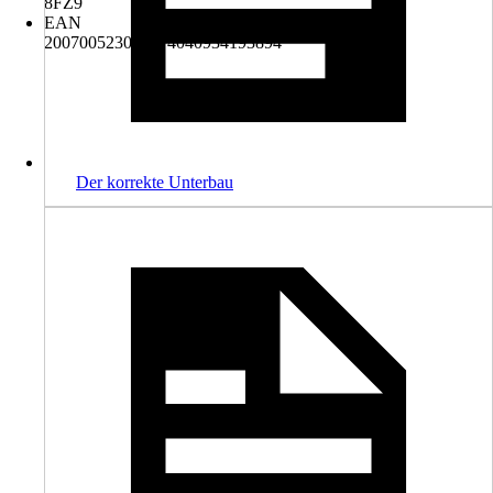
8FZ9
EAN
2007005230843, 4040934193894
Der korrekte Unterbau