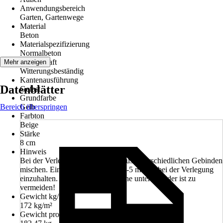
Anwendungsbereich
Garten, Gartenwege
Material
Beton
Materialspezifizierung
Normalbeton
Eigenschaft
Mehr anzeigen
Witterungsbeständig
Kantenausführung
Datenblätter
Gefast
Grundfarbe
Bereich überspringen
Gelb
Farbton
Beige
Stärke
8 cm
Hinweis
Bei der Verlegung immer Steine aus unterschiedlichen Gebinden
mischen. Ein Fugenabstand von 3-5 mm ist bei der Verlegung
einzuhalten. Der Kontakt der Steine untereinander ist zu
vermeiden!
Gewicht kg/m²
172 kg/m²
Gewicht pro Stück