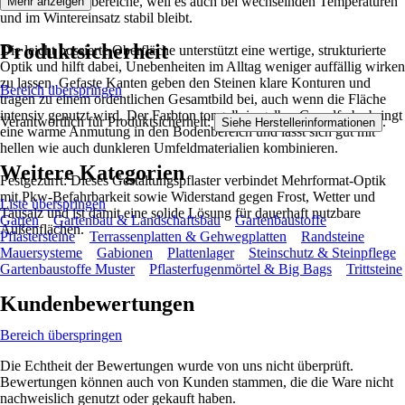
Wahl für Außenbereiche, weil es auch bei wechselnden Temperaturen
Mehr anzeigen
und im Wintereinsatz stabil bleibt.
Produktsicherheit
Die leicht bossierte Oberfläche unterstützt eine wertige, strukturierte
Optik und hilft dabei, Unebenheiten im Alltag weniger auffällig wirken
zu lassen. Gefaste Kanten geben den Steinen klare Konturen und
Bereich überspringen
tragen zu einem ordentlichen Gesamtbild bei, auch wenn die Fläche
intensiv genutzt wird. Der Farbton tongelb in gelber Grundfarbe bringt
Verantwortlich für Produktsicherheit:
.
Siehe Herstellerinformationen
eine warme Anmutung in den Bodenbereich und lässt sich gut mit
hellen wie auch dunkleren Umfeldmaterialien kombinieren.
Weitere Kategorien
Festgezurrt: Dieses Gestaltungspflaster verbindet Mehrformat-Optik
mit Pkw-Befahrbarkeit sowie Widerstand gegen Frost, Wetter und
Liste überspringen
Tausalz und ist damit eine solide Lösung für dauerhaft nutzbare
Garten
Gartenbau & Landschaftsbau
Gartenbaustoffe
Außenflächen.
Pflastersteine
Terrassenplatten & Gehwegplatten
Randsteine
Mauersysteme
Gabionen
Plattenlager
Steinschutz & Steinpflege
Gartenbaustoffe Muster
Pflasterfugenmörtel & Big Bags
Trittsteine
Kundenbewertungen
Bereich überspringen
Die Echtheit der Bewertungen wurde von uns nicht überprüft.
Bewertungen können auch von Kunden stammen, die die Ware nicht
nachweislich genutzt oder gekauft haben.