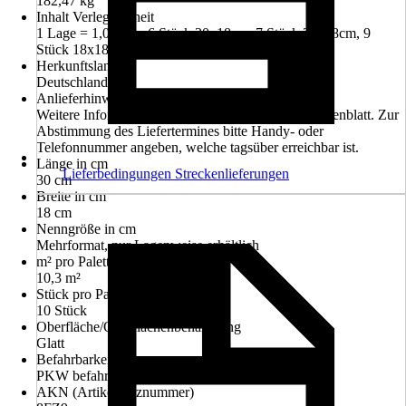
182,47 kg
Inhalt Verlegeeinheit
1 Lage = 1,03m² = 6 Stück 30x18cm, 7 Stück 24x18cm, 9
Stück 18x18cm, 5 Stück 12x18cm
Herkunftsland
Deutschland
Anlieferhinweis
Weitere Informationen entnehmen Sie bitte dem Datenblatt. Zur
Abstimmung des Liefertermines bitte Handy- oder
Telefonnummer angeben, welche tagsüber erreichbar ist.
Länge in cm
Lieferbedingungen Streckenlieferungen
30 cm
Breite in cm
18 cm
Nenngröße in cm
Mehrformat, nur Lagenweise erhältlich
m² pro Palette
10,3 m²
Stück pro Palette
10 Stück
Oberfläche/Oberflächenbehandlung
Glatt
Befahrbarkeit
PKW befahrbar
AKN (Artikelkurznummer)