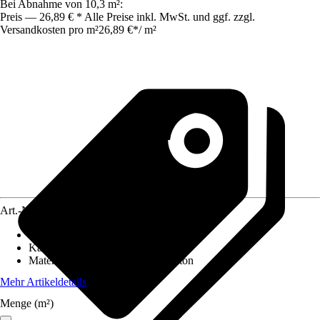
Bei Abnahme von 10,3 m²:
Preis — 26,89 € * Alle Preise inkl. MwSt. und ggf. zzgl.
Versandkosten pro m²
26,89 €
*
/
m²
Art.-Nr.
5734141
Eigenschaft
:
Witterungsbeständig
Kantenausführung
:
Gefast
Materialspezifizierung
:
Normalbeton
Mehr Artikeldetails
Menge (m²)