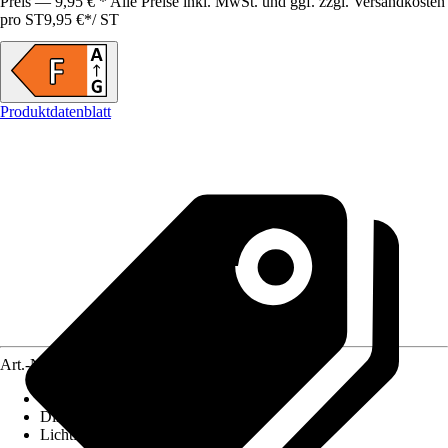
Preis — 9,95 € * Alle Preise inkl. MwSt. und ggf. zzgl. Versandkosten
pro ST
9,95 €
*
/
ST
Produktdatenblatt
Art.-Nr.
12695081
Lebensdauer
:
20.000 h
Dimmbar
:
Ja
Lichtfarbe
:
Einstellbares Weiß