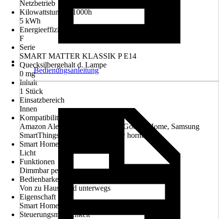
Netzbetrieb
Kilowattstunden/1000h
5 kWh
Energieeffizienzklasse
F
Serie
SMART MATTER KLASSIK P E14
Quecksilbergehalt d. Lampe
Bedienungsanleitung
0 mg
Inhalt
1 Stück
Einsatzbereich
Innen
Kompatibilität
Amazon Alexa, Apple HomeKit, Google Home, Samsung
SmartThings, SMART HOME by hornbach
Smart Home Bereich
Licht
Funktionen
Dimmbar per App
Bedienbarkeit über App
Von zu Hause und unterwegs
Eigenschaft
Smart Home-fähig
Steuerungsmöglichkeit