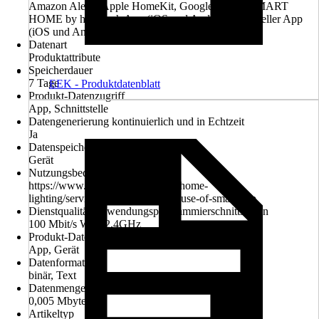
Amazon Alexa, Apple HomeKit, Google Home, SMART
HOME by hornbach App (iOS und Android), Hersteller App
(iOS und Android)
Datenart
Produktattribute
Speicherdauer
7 Tage
EEK - Produktdatenblatt
Produkt-Datenzugriff
App, Schnittstelle
Datengenerierung kontinuierlich und in Echtzeit
Ja
Datenspeicherung
Gerät
Nutzungsbedingungen
https://www.ledvance.com/en-int/home-
lighting/services/support/terms-of-use-of-smart-app
Dienstqualität Anwendungsprogrammierschnittstellen
100 Mbit/s WiFi 2,4GHz
Produkt-Datenlöschung
App, Gerät
Datenformat
binär, Text
Datenmenge
0,005 Mbyte
Artikeltyp