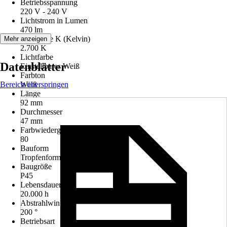
Betriebsspannung
220 V - 240 V
Lichtstrom in Lumen
470 lm
Lichtfarbe K (Kelvin)
Mehr anzeigen
2.700 K
Lichtfarbe
Datenblätter
Einstellbares Weiß
Farbton
Bereich überspringen
Weiß
Länge
92 mm
Durchmesser
47 mm
Farbwiedergabe (Ra)
80
Bauform
Tropfenform
Baugröße
P45
Lebensdauer
20.000 h
Abstrahlwinkel
200 °
Betriebsart