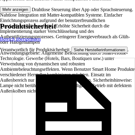
Produktvorteile: Drahtlose Steuerung über App oder Sprachsteuerung.
Mehr anzeigen
Nahtlose Integration mit Matter-kompatiblen Systeme. Einfacher
Einrichtungsprozess aufgrund der benutzerfreundlichen
Produktsicherheit
Standardinstallationsschritte. Erhöhte Sicherheit durch die
Implementierung starker Verschlüsselung und des
Authentifizierungsprozesses. Geringerer Energieverbrauch als Glüh-
Bereich überspringen
oder Halogenlampen
Verantwortlich für Produktsicherheit:
.
Siehe Herstellerinformationen
Anwendungsgebiete: Allgemeine Beleuchtung durch Smart-Home-
Technologie. Gewerbe (Hotels, Bars, Boutiquen usw.) unter
Verwendung von dynamischen und robusten
Ambientebeleuchtungseffekten. Wenn Benutzer Smart Home Produkte
verschiedener Hersteller kombinieren möchten. Einsatz im
Außenbereich nur in geeigneten Außenleuchten. Sicherheitshinweise:
Lampe nicht berühren, wenn sie beschädigt ist.. Betrieb mit defektem
Außenkolben nicht zulässig..