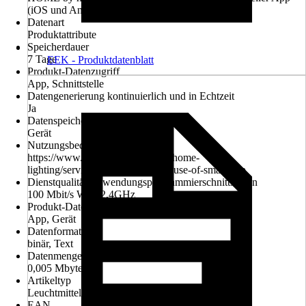
(iOS und Android)
Datenart
Produktattribute
Speicherdauer
7 Tage
EEK - Produktdatenblatt
Produkt-Datenzugriff
App, Schnittstelle
Datengenerierung kontinuierlich und in Echtzeit
Ja
Datenspeicherung
Gerät
Nutzungsbedingungen
https://www.ledvance.com/en-int/home-
lighting/services/support/terms-of-use-of-smart-app
Dienstqualität Anwendungsprogrammierschnittstellen
100 Mbit/s WiFi 2,4GHz
Produkt-Datenlöschung
App, Gerät
Datenformat
binär, Text
Datenmenge
0,005 Mbyte
Artikeltyp
Leuchtmittel
EAN