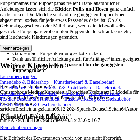
Puppenmamas und Puppenpapas freuen! Dank ausführlicher
Anleitungen lassen sich die
Kleider, Pullis und Hosen
ganz einfach
nachstricken. Die Modelle sind auf die gängigsten Puppentypen
abgestimmt, sodass für jede etwas Passendes dabei ist. Ob als
Geburtstagsgeschenk oder Mitbringsel, wenn die liebevoll selbst
gestrickte Puppengarderobe in den Puppenkleiderschrank einzieht,
sind leuchtende Kinderaugen garantiert.
Mehr anzeigen
Ganz einfach Puppenkleidung selbst stricken!
Dank ausführlicher Anleitung auch für Anfänger*innen geeignet
Weitere Kategorien
Gestrickte Puppenkleidung
passend für die gängigsten
Puppengrößen
Liste überspringen
Innendeko & Bildershop
Künstlerbedarf & Bastelbedarf
HerstellerChristophorus-Verlag
Bastelbücher
Künstlerfarben & Bastelfarben
Bastelmaterial
ChristophorusMediumKartoniert / BroschiertTitelzusatz15 Modelle für
Künstlerzubehör
Bastelsets
Gießpulver
Modelliermasse
große und kleine PuppenInhaltPaperbackTitelNiedliche
Textiles Basteln & Handarbeit
Bastelwerkzeug & Bastelzubehör
Puppenkleidung
Geschenkpapier & Geschenkbänder
strickenErscheinungsdatum06.12.2024SpracheDeutschSeiten64Autor
Vogl, JuttaLaenge235 mmBreite165
Kundenbewertungen
mmEAN9783841067968Groesse0.8 x 23.6 x 16.7
Bereich überspringen
Die Echtheit der Bewertungen wurde von uns nicht überprüft.