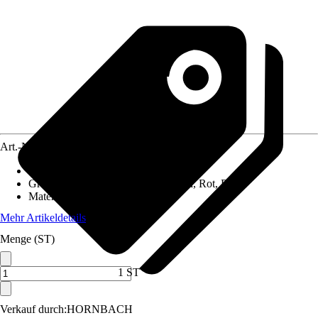
Art.-Nr.
12142933
Artikeltyp
:
Sticker, Mosaik
Grundfarbe
:
Weiß, Blau, Gelb, Grün, Rot, Pink
Material
:
Kunststoff
Mehr Artikeldetails
Menge (ST)
1 ST
Verkauf durch:
HORNBACH