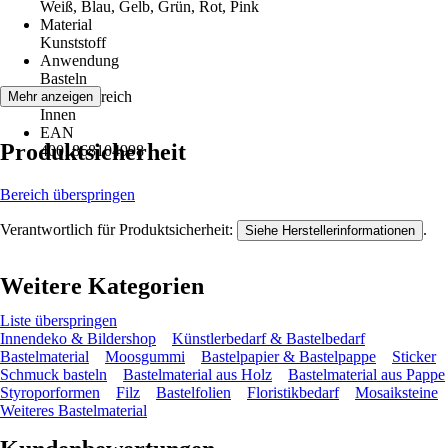
Weiß, Blau, Gelb, Grün, Rot, Pink
Material
Kunststoff
Anwendung
Basteln
Einsatzbereich
Mehr anzeigen
Innen
EAN
Produktsicherheit
4001868104998
Bereich überspringen
Verantwortlich für Produktsicherheit:
.
Siehe Herstellerinformationen
Weitere Kategorien
Liste überspringen
Innendeko & Bildershop
Künstlerbedarf & Bastelbedarf
Bastelmaterial
Moosgummi
Bastelpapier & Bastelpappe
Sticker
Schmuck basteln
Bastelmaterial aus Holz
Bastelmaterial aus Pappe
Styroporformen
Filz
Bastelfolien
Floristikbedarf
Mosaiksteine
Weiteres Bastelmaterial