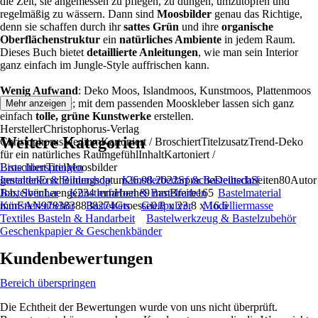
die Zeit, sie angemessen zu pflegen, zu düngen, umzutopfen und
regelmäßig zu wässern. Dann sind
Moosbilder
genau das Richtige,
denn sie schaffen durch ihr
sattes Grün
und ihre
organische
Oberflächenstruktur
ein
natürliches Ambiente
in jedem Raum.
Dieses Buch bietet
detaillierte Anleitungen
, wie man sein Interior
ganz einfach im Jungle-Style auffrischen kann.
Wenig Aufwand
: Deko Moos, Islandmoos, Kunstmoos, Plattenmoos
oder Moosmatte; mit dem passenden Mooskleber lassen sich ganz
Mehr anzeigen
einfach
tolle, grüne Kunstwerke
erstellen.
HerstellerChristophorus-Verlag
Weitere Kategorien
ChristophorusMediumKartoniert / BroschiertTitelzusatzTrend-Deko
für ein natürliches RaumgefühlInhaltKartoniert /
BroschiertTitelMoosbilder
Liste überspringen
gestaltenErscheinungsdatum26.08.2022SpracheDeutschSeiten80Autor
Innendeko & Bildershop
Künstlerbedarf & Bastelbedarf
Job, SvenLaenge234 mmHoehe9 mmBreite165
Bastelbücher
Künstlerfarben & Bastelfarben
Bastelmaterial
mmEAN9783838838274Groesse0.8 x 23.8 x 16.6
Künstlerzubehör
Bastelsets
Gießpulver
Modelliermasse
Textiles Basteln & Handarbeit
Bastelwerkzeug & Bastelzubehör
Geschenkpapier & Geschenkbänder
Kundenbewertungen
Bereich überspringen
Die Echtheit der Bewertungen wurde von uns nicht überprüft.